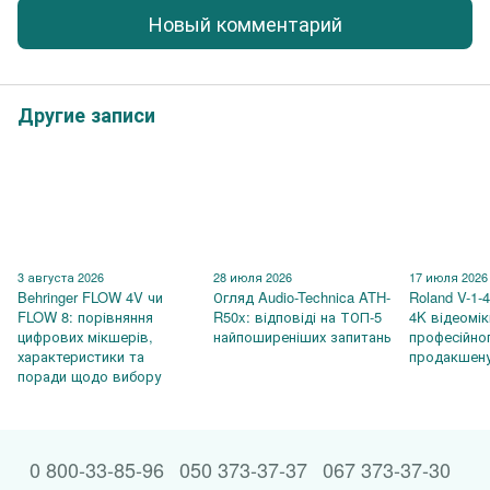
Новый комментарий
Другие записи
3 августа 2026
28 июля 2026
17 июля 2026
Behringer FLOW 4V чи
Огляд Audio-Technica ATH-
Roland V-1-
FLOW 8: порівняння
R50x: відповіді на ТОП-5
4K відеомі
цифрових мікшерів,
найпоширеніших запитань
професійно
характеристики та
продакшен
поради щодо вибору
0 800-33-85-96
050 373-37-37
067 373-37-30