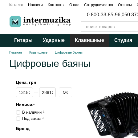
Перейти к основному контенту
Каталог
Новости
Контакты
О нас
Сотрудничество
Отзывы
Публичный договор
0 800-33-85-96,
050 37
Гитары
Ударные
Клавишные
Студия
Главная
Клавишные
Цифровые баяны
Цифровые баяны
Цена, грн
От Цена, грн
До Цена, грн
OK
Наличие
В наличии
1
Под заказ
3
Бренд