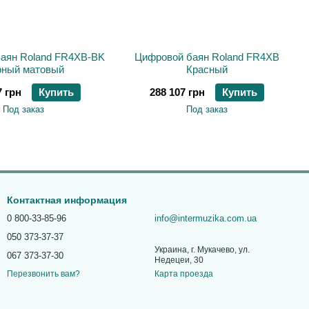
аян Roland FR4XB-BK
Цифровой баян Roland FR4XB
рный матовый
Красный
7 грн
Купить
288 107 грн
Купить
Под заказ
Под заказ
Контактная информация
0 800-33-85-96
info@intermuzika.com.ua
050 373-37-37
Украина, г. Мукачево, ул.
067 373-37-30
Недецеи, 30
Карта проезда
Перезвонить вам?