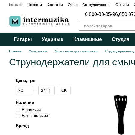
Перейти к основному контенту
Каталог
Новости
Контакты
О нас
Сотрудничество
Отзывы
Публичный договор
0 800-33-85-96,
050 37
Гитары
Ударные
Клавишные
Студия
Главная
Смычковые
Аксессуары для смычковых
Струнодержатели 
Струнодержатели для смы
Цена, грн
От Цена, грн
До Цена, грн
OK
Наличие
В наличии
3
Нет в наличии
1
Бренд