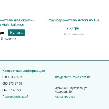
жатель для скрипки
Струнодержатель Antoni AVT61
 Violin tailpiece
760 грн
грн
Купить
Нет в наличии
В наличии
Контактная информация
0 800-33-85-96
info@intermuzika.com.ua
050 373-37-37
Украина, г. Мукачево, ул.
067 373-37-30
Недецеи, 30
Карта проезда
Перезвонить вам?