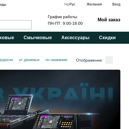
Укр
Рус
Желания
Вход
нды
График работы:
Мой заказ
ПН-ПТ: 9:00-18:00
ховые
Смычковые
Аксессуары
Скидки
 дорогих
от дешевых
по названию
Отображение: