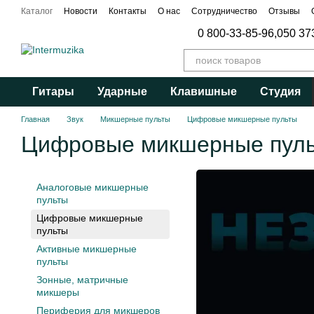
Перейти к основному контенту
Каталог
Новости
Контакты
О нас
Сотрудничество
Отзывы
Публичный договор
0 800-33-85-96,
050 37
Гитары
Ударные
Клавишные
Студия
Главная
Звук
Микшерные пульты
Цифровые микшерные пульты
Цифровые микшерные пул
Аналоговые микшерные
пульты
Цифровые микшерные
пульты
Активные микшерные
пульты
Зонные, матричные
микшеры
Периферия для микшеров