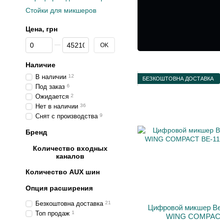
Стойки для микшеров
Цена, грн
От Цена, грн
До Цена, грн
OK
Наличие
В наличии
12
БЕЗКОШТОВНА ДОСТАВКА
Под заказ
6
Ожидается
2
Нет в наличии
36
Снят с производства
9
Бренд
Количество входных
каналов
Количество AUX шин
Опция расширения
Безкоштовна доставка
21
Цифровой микшер Be
Топ продаж
1
WING COMPAC