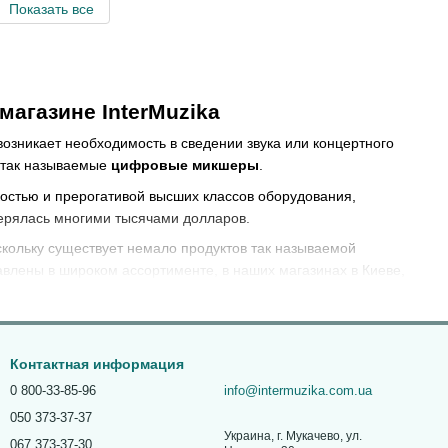
Показать все
агазине InterMuzika
возникает необходимость в сведении звука или концертного
а так называемые
цифровые микшеры
.
остью и прерогативой высших классов оборудования,
ерялась многими тысячами долларов.
кольку существует немало продуктов так называемой
авлены в широком ассортименте, в наших магазинах в Киеве,
 микшерного пульта влияет много различных факторов. В
 обработки сигнала и разрядности, а также качеству
Контактная информация
0 800-33-85-96
info@intermuzika.com.ua
пересчета. Поскольку при этом происходит увеличение чисел
050 373-37-37
хранение сигнала и изменённом виде. Обычно чем дороже
Украина, г. Мукачево, ул.
лучить как можно более чистый и сглаженный звук. Если же
067 373-37-30