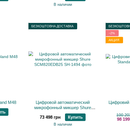
В наличии
БЕЗКОШТОВНА ДОСТАВКА
БЕЗКОШТОВН
−2%
АКЦИЯ
and M48
Цифровой автоматический
Цифровий
микрофонный микшер Shure
ить
SCM820EDB25
100 20
73 498 грн
Купить
98 199
В наличии