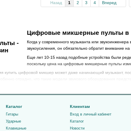
Назад
1
2
3
4
Вперед
Цифровые микшерные пульты в м
Когда у современного музыканта или звукоинженера 
звукоусиления, он обязательно обратит внимание н
Еще лет 10-15 назад подобные устройства были редк
поскольку цена на цифровые микшерные пульты изм
мя купить цифровой микшер может даже начинающий музыкант, пос
обенно отрадно, что такие модели звукового оборудования предст
зыкант выбирает аналоговый пульт, на качество звучания цифрового
осится к качеству цифро-аналоговых преобразователей, алгоритмам
Каталог
Клиентам
х компонентов микшера.
Гитары
Вход в личный кабинет
уровня, компрессирование или микширование сигнала требует его 
Ударные
Каталог
льных, оборудование должно правильно выполнять обработку и со
Клавишные
Новости
процессор и, соответственно, выше разрядность. Это позволяет по