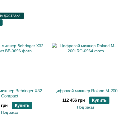
А ДОСТАВКА
икшер Behringer X32
Цифровой микшер Roland M-200i
Compact
112 456 грн
Купить
 грн
Купить
Под заказ
Под заказ