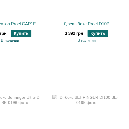
атор Proel CAP1F
Дірект-бокс Proel D10P
 грн
Купить
3 392 грн
Купить
В наличии
В наличии