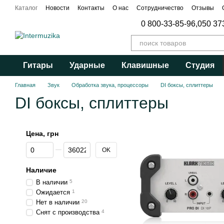
Перейти к основному контенту
Каталог
Новости
Контакты
О нас
Сотрудничество
Отзывы
Публичный договор
0 800-33-85-96,
050 37
Гитары
Ударные
Клавишные
Студия
Главная
Звук
Обработка звука, процессоры
DI боксы, сплиттеры
DI боксы, сплиттеры
Цена, грн
От Цена, грн
До Цена, грн
OK
Наличие
В наличии
5
Ожидается
1
Нет в наличии
20
Снят с производства
4