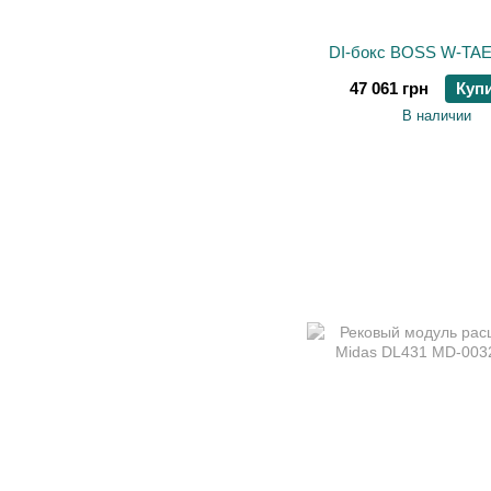
DI-бокс BOSS W-TA
47 061 грн
Куп
В наличии