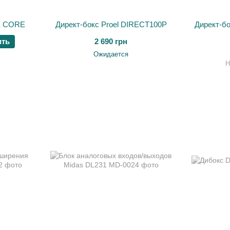
E CORE
Директ-бокс Proel DIRECT100P
Директ-бок
ить
2 690 грн
Ожидается
Н