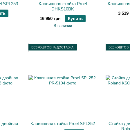
l SPL253
Клавишная стойка Proel
Клавишная 
DHKS10BK
ить
3 519
16 950 грн
Купить
В наличии
БЕЗКОШТОВНА ДОСТАВКА
БЕЗКОШТОВН
 двойная
Клавишная стойка Proel SPL252
Стойка дл
Rol