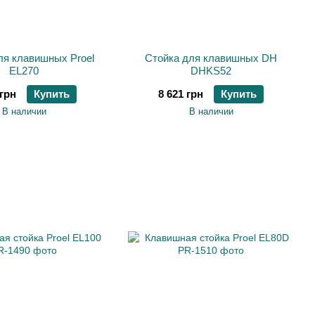
ля клавишных Proel
Стойка для клавишных DH
EL270
DHKS52
 грн
Купить
8 621 грн
Купить
В наличии
В наличии