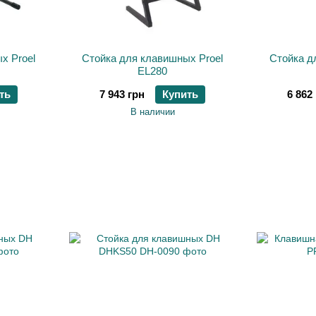
х Proel
Стойка для клавишных Proel
Стойка д
EL280
ть
7 943 грн
Купить
6 862
В наличии