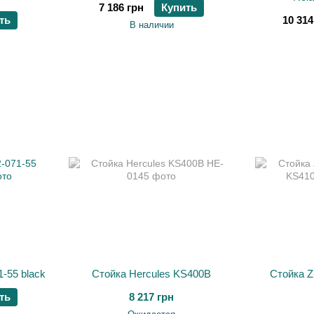
7 186 грн
Купить
ть
10 314
В наличии
1-55 black
Стойка Hercules KS400B
Стойка Z
ть
8 217 грн