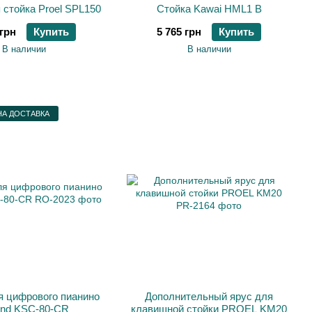
стойка Proel SPL150
Стойка Kawai HML1 B
 грн
Купить
5 765 грн
Купить
В наличии
В наличии
А ДОСТАВКА
я цифрового пианино
Дополнительный ярус для
and KSC-80-CR
клавишной стойки PROEL KM20