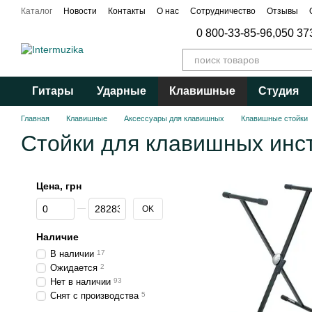
Перейти к основному контенту
Каталог
Новости
Контакты
О нас
Сотрудничество
Отзывы
Публичный договор
0 800-33-85-96,
050 37
Гитары
Ударные
Клавишные
Студия
Главная
Клавишные
Аксессуары для клавишных
Клавишные стойки
Стойки для клавишных инс
Цена, грн
От Цена, грн
До Цена, грн
OK
Наличие
В наличии
17
Ожидается
2
Нет в наличии
93
Снят с производства
5