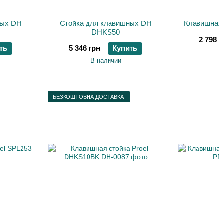
ных DH
Стойка для клавишных DH
Клавишная
DHKS50
2 798
ть
5 346 грн
Купить
В наличии
БЕЗКОШТОВНА ДОСТАВКА