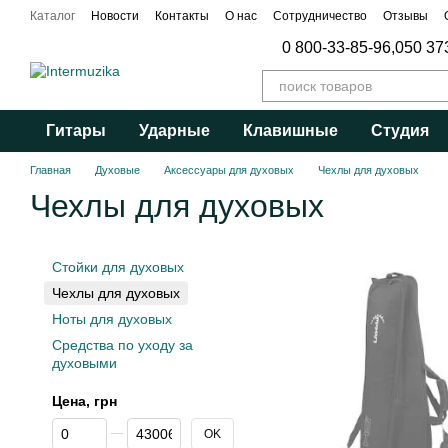
Перейти к основному контенту
Каталог
Новости
Контакты
О нас
Сотрудничество
Отзывы
Публичный договор
0 800-33-85-96,
050 37
Гитары
Ударные
Клавишные
Студия
Главная
Духовые
Аксессуары для духовых
Чехлы для духовых
Чехлы для духовых
Стойки для духовых
Чехлы для духовых
Ноты для духовых
Средства по уходу за
духовыми
Цена, грн
От Цена, грн
До Цена, грн
OK