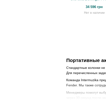
34 596 грн
Нет в наличии
Портативные ак
Стандартные колонки не 
Для перечисленных зада
Команда Intermuzika пре
Fender. Мы также сотруд
Менеджеры помогут выбра
через 30 секунд после за