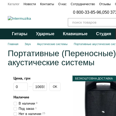
Перейти к основному контенту
Каталог
Новости
Контакты
О нас
Сотрудничество
Отзывы
Публичный договор
0 800-33-85-96,
050 37
Гитары
Ударные
Клавишные
Студия
Главная
Звук
Акустические системы
Портативные акустические си
Портативные (Переносные)
акустические системы
Цена, грн
БЕЗКОШТОВНА ДОСТАВКА
От Цена, грн
До Цена, грн
OK
Наличие
В наличии
9
Под заказ
1
Нет в наличии
25