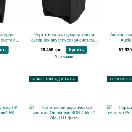
яторная
Портативная аккумуляторная
Активна а
 система
активная акустическая система
Audi
E
Proel V12FREE
ить
29 456 грн
Купить
57 930
В наличии
БЕЗКОШТОВНА ДОСТАВКА
БЕЗКОШТОВН