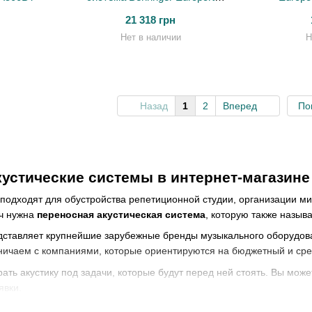
MPA100BT
21 318 грн
Нет в наличии
Н
Назад
1
2
Вперед
По
устические системы в интернет-магазине 
подходят для обустройства репетиционной студии, организации м
ч нужна
переносная акустическая система
, которую также назыв
дставляет крупнейшие зарубежные бренды музыкального оборудован
ничаем с компаниями, которые ориентируются на бюджетный и средн
ть акустику под задачи, которые будут перед ней стоять. Вы може
явки.