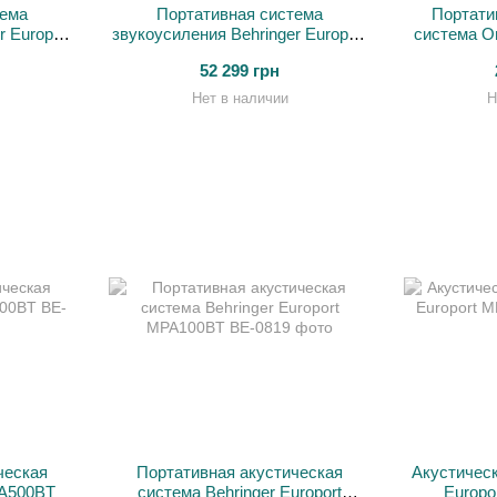
тема
Портативная система
Портати
r Europort
звукоусиления Behringer Europort
система O
PPA2000BT
52 299 грн
Нет в наличии
Н
ческая
Портативная акустическая
Акустическ
PA500BT
система Behringer Europort
Europ