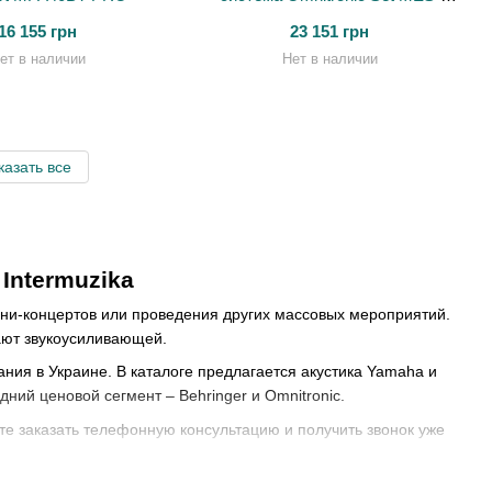
12BT2 + Battery
16 155 грн
23 151 грн
ет в наличии
Нет в наличии
казать все
Intermuzika
ини-концертов или проведения других массовых мероприятий.
ают звукоусиливающей.
ия в Украине. В каталоге предлагается акустика Yamaha и
ий ценовой сегмент – Behringer и Omnitronic.
те заказать телефонную консультацию и получить звонок уже