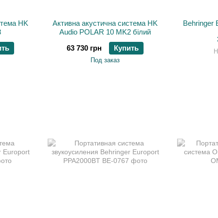
стема HK
Активна акустична система HK
Behringer
8
Audio POLAR 10 MK2 білий
ить
63 730 грн
Купить
Н
Под заказ