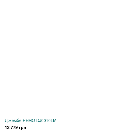
Джембе REMO DJ0010LM
12 779 грн