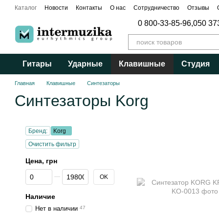
Перейти к основному контенту
Каталог
Новости
Контакты
О нас
Сотрудничество
Отзывы
Публичный договор
0 800-33-85-96,
050 37
Гитары
Ударные
Клавишные
Студия
Главная
Клавишные
Синтезаторы
Синтезаторы Korg
Бренд:
Korg
Очистить фильтр
Цена, грн
От Цена, грн
До Цена, грн
OK
Наличие
Нет в наличии
47