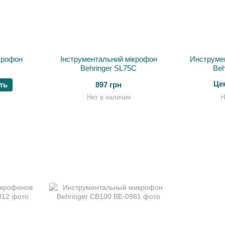
крофон
Інструментальний мікрофон
Инструме
Behringer SL75C
Beh
Це
ть
897 грн
Нет в наличии
Н