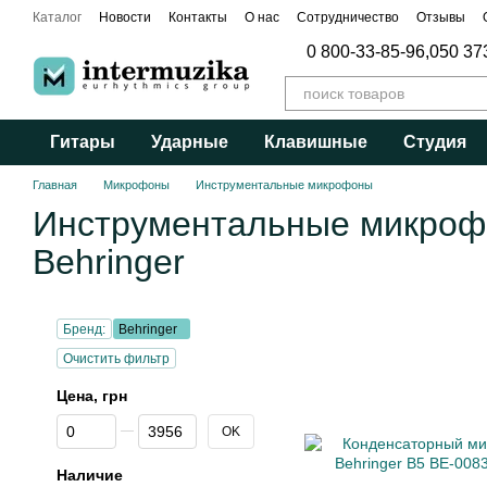
Перейти к основному контенту
Каталог
Новости
Контакты
О нас
Сотрудничество
Отзывы
Публичный договор
0 800-33-85-96,
050 37
Гитары
Ударные
Клавишные
Студия
Главная
Микрофоны
Инструментальные микрофоны
Инструментальные микро
Behringer
Бренд:
Behringer
Очистить фильтр
Цена, грн
От Цена, грн
До Цена, грн
OK
Наличие