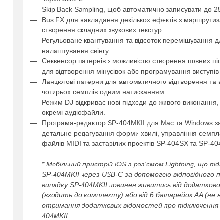
Skip Back Sampling, щоб автоматично записувати до 25
Bus FX для накладання декількох ефектів з маршрутиз
створення складних звукових текстур
Регульоване квантування та відсоток перемішування дл
налаштування свінгу
Секвенсор патернів з можливістю створення повних пі
для відтворення мінусівок або програмування виступів
Ланцюгові патерни для автоматичного відтворення та 
чотирьох семплів одним натисканням
Режим DJ відкриває нові підходи до живого виконання
окремі аудіофайли.
Програма-редактор SP-404MKII для Mac та Windows за
детальне редагування форми хвилі, управління семпла
файлів MIDI та застарілих проектів SP-404SX та SP-40
* Мобільний пристрій iOS з роз'ємом Lightning, що 
SP-404MKII через USB-C за допомогою відповідного п
випадку SP-404MKII повинен живитись від додатков
(входить до комплекту) або від 6 батарейок AA (не
отримання додаткових відомостей про підключення U
404MKII.