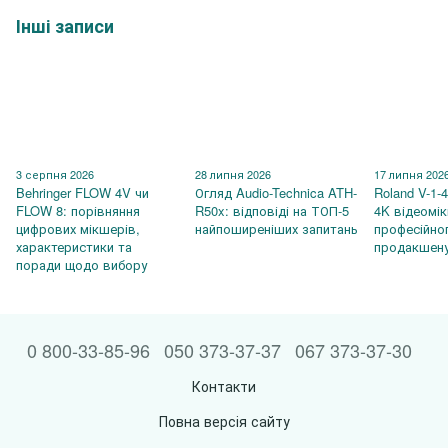
Інші записи
3 серпня 2026
28 липня 2026
17 липня 202
Behringer FLOW 4V чи
Огляд Audio-Technica ATH-
Roland V-1-
FLOW 8: порівняння
R50x: відповіді на ТОП-5
4K відеомі
цифрових мікшерів,
найпоширеніших запитань
професійно
характеристики та
продакшен
поради щодо вибору
0 800-33-85-96
050 373-37-37
067 373-37-30
Контакти
Повна версія сайту