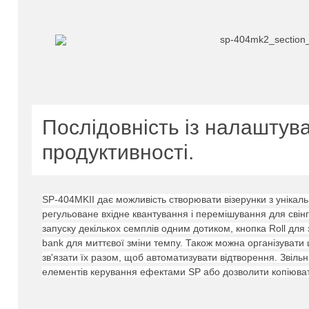
Послідовність із налаштув
продуктивності.
SP-404MKII дає можливість створювати візерунки з унікаль
регульоване вхідне квантування і перемішування для свін
запуску декількох семплів одним дотиком, кнопка Roll для
bank для миттєвої зміни темпу.
Також можна організувати 
зв'язати їх разом, щоб автоматизувати відтворення.
Звільн
елементів керування ефектами SP або дозволити копіюват