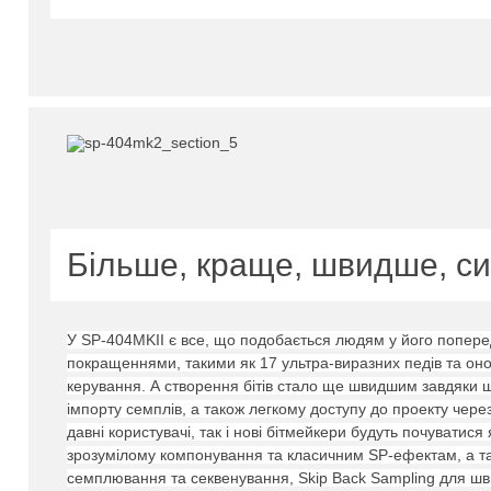
Більше, краще, швидше, си
У SP-404MKII є все, що подобається людям у його попере
покращеннями, такими як 17 ультра-виразних педів та оно
керування.
А створення бітів стало ще швидшим завдяки 
імпорту семплів, а також легкому доступу до проекту чер
давні користувачі, так і нові бітмейкери будуть почуватися
зрозумілому компонування та класичним SP-ефектам, а 
семплювання та секвенування, Skip Back Sampling для шв