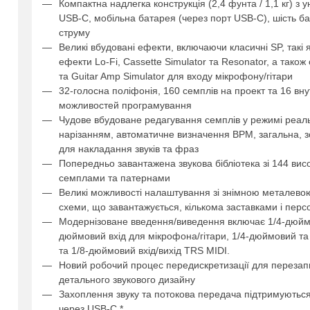
Компактна надлегка конструкція (2,4 фунта / 1,1 кг) з
USB-C, мобільна батарея (через порт USB-C), шість б
струму
Великі вбудовані ефекти, включаючи класичні SP, такі я
ефекти Lo-Fi, Cassette Simulator та Resonator, а також 
та Guitar Amp Simulator для входу мікрофону/гітари
32-голосна поліфонія, 160 семплів на проект та 16 вн
можливостей програмування
Чудове вбудоване редагування семплів у режимі реал
нарізанням, автоматичне визначення BPM, загальна, зс
для накладання звуків та фраз
Попередньо завантажена звукова бібліотека зі 144 ви
семплами та патернами
Великі можливості налаштування зі знімною металев
схеми, що завантажується, кількома заставками і пер
Модернізоване введення/виведення включає 1/4-дюймов
дюймовий вхід для мікрофона/гітари, 1/4-дюймовий т
та 1/8-дюймовий вхід/вихід TRS MIDI.
Новий робочий процес передискретизації для перезап
детального звукового дизайну
Захоплення звуку та потокова передача підтримуються 
через USB-C *