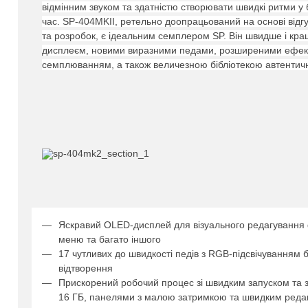
відмінним звуком та здатністю створювати швидкі ритми у 
час.
SP-404MKII, ретельно доопрацьований на основі відгу
та розробок, є ідеальним семплером SP.
Він швидше і кра
дисплеєм, новими виразними педами, розширеними ефек
семплюванням, а також величезною бібліотекою автентични
Яскравий OLED-дисплей для візуального редагування 
меню та багато іншого
17 чутливих до швидкості педів з RGB-підсвічуванням 
відтворення
Прискорений робочий процес зі швидким запуском та 
16 ГБ, панелями з малою затримкою та швидким реда