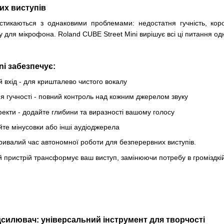
их виступів
стикаються з однаковими проблемами: недостатня гучність, кор
у для мікрофона. Roland CUBE Street Mini вирішує всі ці питання од
ni забезпечує:
 вхід - для кришталево чистого вокалу
 гучності - повний контроль над кожним джерелом звуку
екти - додайте глибини та виразності вашому голосу
уйте мінусовки або інші аудіоджерела
ривалий час автономної роботи для безперервних виступів.
 пристрій трансформує ваш виступ, замінюючи потребу в громіздкій
ідсилювач: універсальний інструмент для творчості