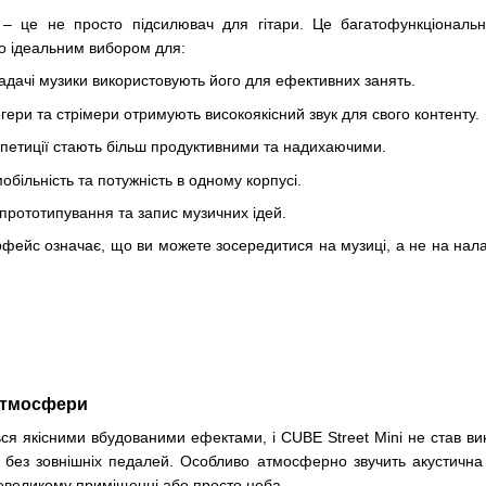
 – це не просто підсилювач для гітари. Це багатофункціональн
го ідеальним вибором для:
кладачі музики використовують його для ефективних занять.
гери та стрімери отримують високоякісний звук для свого контенту.
епетиції стають більш продуктивними та надихаючими.
обільність та потужність в одному корпусі.
прототипування та запис музичних ідей.
ерфейс означає, що ви можете зосередитися на музиці, а не на налаш
 атмосфери
ся якісними вбудованими ефектами, і CUBE Street Mini не став ви
 без зовнішніх педалей. Особливо атмосферно звучить акустична
невеликому приміщенні або просто неба.