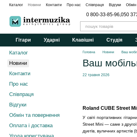
Перейти до основного контенту
Каталог
Новини
Контакти
Про нас
Співпраця
Відгуки
Обмін
0 800-33-85-96,
050 37
Гітари
Ударні
Клавішні
Студія
Каталог
Головна
Новини
Ваш мобіл
Ваш мобільн
Новини
Контакти
22 травня 2026
Про нас
Співпраця
Відгуки
Roland CUBE Street M
Обмін та повернення
У світі портативних гітар
Street Mini — саме з друго
Оплата і доставка
дуетів, вуличних артистів 
Угода користувача