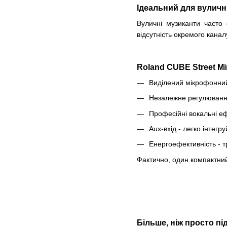
Ідеальний для вуличн
Вуличні музиканти часто 
відсутність окремого канал
Roland CUBE Street Mi
Виділений мікрофонний
Незалежне регулювання
Професійні вокальні еф
Aux-вхід - легко інтегр
Енергоефективність - т
Фактично, один компактний
Більше, ніж просто п