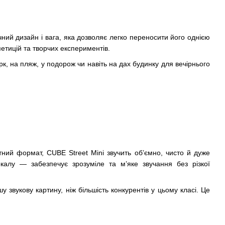
ний дизайн і вага, яка дозволяє легко переносити його однією
етицій та творчих експериментів.
к, на пляж, у подорож чи навіть на дах будинку для вечірнього
тний формат, CUBE Street Mini звучить об’ємно, чисто й дуже
окалу — забезпечує зрозуміле та м’яке звучання без різкої
звукову картину, ніж більшість конкурентів у цьому класі. Це