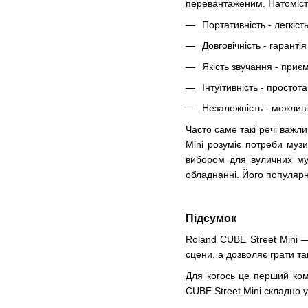
перевантаженим. Натомість
Портативність - легкіс
Довговічність - гарантія
Якість звучання - приє
Інтуїтивність - просто
Незалежність - можлив
Часто саме такі речі важл
Mini розуміє потреби музи
вибором для вуличних муз
обладнанні. Його популярн
Підсумок
Roland CUBE Street Mini —
сцени, а дозволяє грати т
Для когось це перший ком
CUBE Street Mini складно у