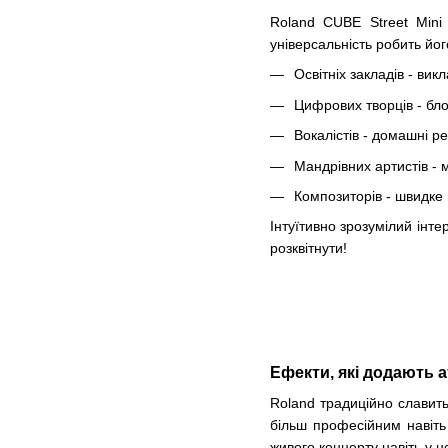
Roland CUBE Street Mini
універсальність робить йо
Освітніх закладів - ви
Цифрових творців - бло
Вокалістів - домашні р
Мандрівних артистів - м
Композиторів - швидке 
Інтуїтивно зрозумілий інт
розквітнути!
Ефекти, які додають
Roland традиційно славить
більш професійним навіть
живого концерту навіть у 