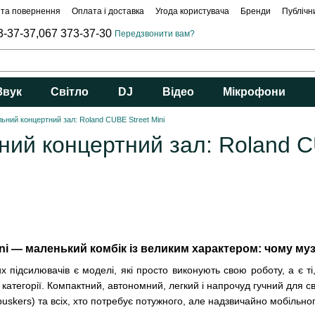
 та повернення
Оплата і доставка
Угода користувача
Бренди
Публічн
3-37-37,
067 373-37-30
Передзвонити вам?
Звук
Світло
DJ
Відео
Мікрофони
ьний концертний зал: Roland CUBE Street Mini
ий концертний зал: Roland C
ini — маленький комбік із великим характером: чому му
них підсилювачів є моделі, які просто виконують свою роботу, а є
ї категорії. Компактний, автономний, легкий і напрочуд гучний для 
(buskers) та всіх, хто потребує потужного, але надзвичайно мобільног