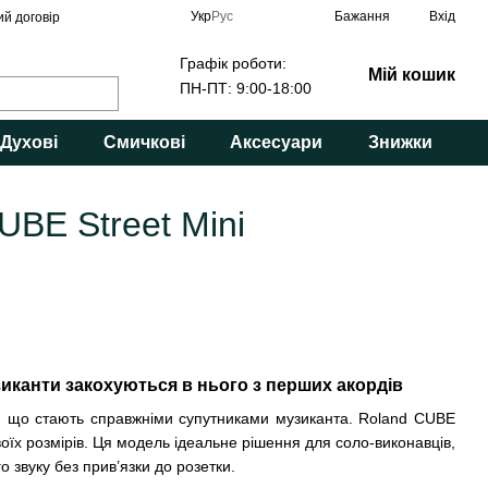
Укр
Рус
Бажання
Вхід
ий договір
Графік роботи:
Мій кошик
ПН-ПТ: 9:00-18:00
Духові
Смичкові
Аксесуари
Знижки
UBE Street Mini
зиканти закохуються в нього з перших акордів
 ті, що стають справжніми супутниками музиканта. Roland CUBE
своїх розмірів. Ця модель ідеальне рішення для соло-виконавців,
о звуку без прив’язки до розетки.