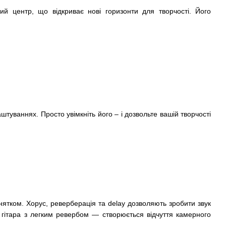
ий центр, що відкриває нові горизонти для творчості. Його
туваннях. Просто увімкніть його – і дозвольте вашій творчості
нятком. Хорус, реверберація та delay дозволяють зробити звук
 гітара з легким ревербом — створюється відчуття камерного