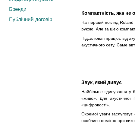
Бренди
Компактність, яка не
Публічний договір
На перший погляд Roland C
рукою. Але за цією компак
Підсилювач працює від аку
акустичного сету. Саме ав
Звук, який дивує
Найбільше здивування у б
«живo». Для акустичної 
«цифровості».
Окремої уваги заслуговує 
особливо помітно при вико