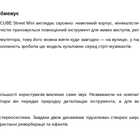
 обмежує
UBE Street Mini виглядає скромно: невеликий корпус, мінімалістич
тністю приховується повноцінний інструмент для живих виступів, реп
мулятора, тому його можна взяти куди завгодно — на вулицю, у пар
тономність зробила цю модель культовою серед стріт-музикантів.
ільшості користувачів викликає саме звук. Незважаючи на компак
гітари він передає природну деталізацію інструмента, а для в
стереосистема. Завдяки двом динамікам підсилювач створює ширшу 
ристанні реверберації та ефектів.