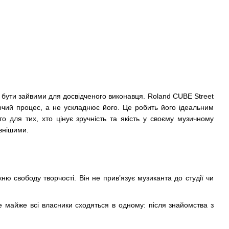
о бути зайвими для досвідченого виконавця. Roland CUBE Street
орчий процес, а не ускладнює його. Це робить його ідеальним
о для тих, хто цінує зручність та якість у своєму музичному
ивнішими.
ю свободу творчості. Він не прив’язує музиканта до студії чи
е майже всі власники сходяться в одному: після знайомства з