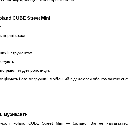
land CUBE Street Mini
е:
ь перші кроки
них інструментах
рожують
не рішення для репетицій.
ж цінують його як зручний мобільний підсилювач або компактну сис
ь музиканти
рності Roland CUBE Street Mini — баланс. Він не намагаєть