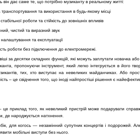
 він дає саме те, що потрібно музиканту в реальному житті:
ть транспортування та використання в будь-якому місці
 стабільної роботи та стійкість до зовнішніх впливів
мний, чистий та виразний звук
та налаштування та експлуатації
ість роботи без підключення до електромережі.
ивіші за десятки складних функцій, які можуть заплутати новачка аб
канта, пропонуючи інструмент, який легко інтегрується в його тв
икантів, тих, хто виступає на невеликих майданчиках. Або прост
ість – це свідчення того, що іноді найпростіші рішення є найефект
 це приклад того, як невеликий пристрій може подарувати справжн
ам, де народжується натхнення.
бік, для когось — незамінний супутник концертів і подорожей. Ал
явити мобільні виступи без нього.