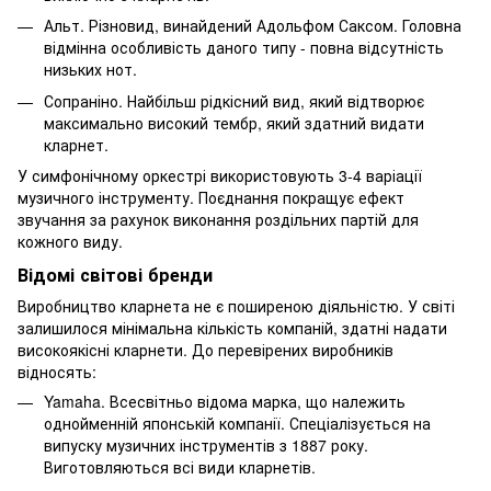
Альт. Різновид, винайдений Адольфом Саксом. Головна
відмінна особливість даного типу - повна відсутність
низьких нот.
Сопраніно. Найбільш рідкісний вид, який відтворює
максимально високий тембр, який здатний видати
кларнет.
У симфонічному оркестрі використовують 3-4 варіації
музичного інструменту. Поєднання покращує ефект
звучання за рахунок виконання роздільних партій для
кожного виду.
Відомі світові бренди
Виробництво кларнета не є поширеною діяльністю. У світі
залишилося мінімальна кількість компаній, здатні надати
високоякісні кларнети. До перевірених виробників
відносять:
Yamaha. Всесвітньо відома марка, що належить
однойменній японській компанії. Спеціалізується на
випуску музичних інструментів з 1887 року.
Виготовляються всі види кларнетів.