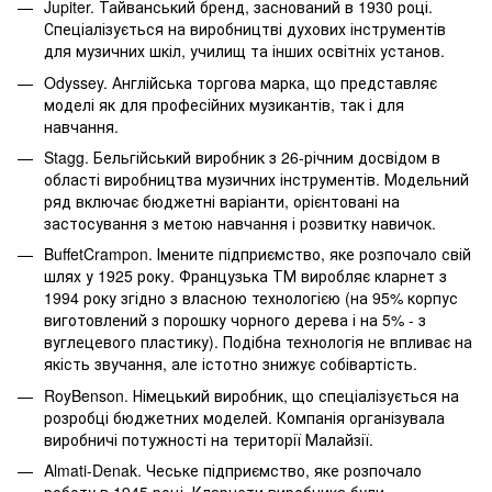
Jupiter. Тайванський бренд, заснований в 1930 році.
Спеціалізується на виробництві духових інструментів
для музичних шкіл, училищ та інших освітніх установ.
Odyssey. Англійська торгова марка, що представляє
моделі як для професійних музикантів, так і для
навчання.
Stagg. Бельгійський виробник з 26-річним досвідом в
області виробництва музичних інструментів. Модельний
ряд включає бюджетні варіанти, орієнтовані на
застосування з метою навчання і розвитку навичок.
BuffetCrampon. Імените підприємство, яке розпочало свій
шлях у 1925 року. Французька ТМ виробляє кларнет з
1994 року згідно з власною технологією (на 95% корпус
виготовлений з порошку чорного дерева і на 5% - з
вуглецевого пластику). Подібна технологія не впливає на
якість звучання, але істотно знижує собівартість.
RoyBenson. Німецький виробник, що спеціалізується на
розробці бюджетних моделей. Компанія організувала
виробничі потужності на території Малайзії.
Almati-Denak. Чеське підприємство, яке розпочало