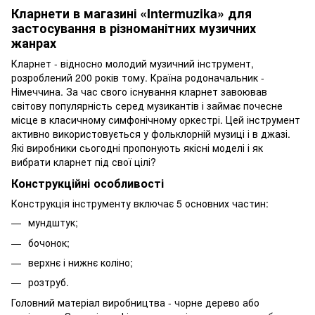
Кларнети в магазині «Intermuzika» для
застосування в різноманітних музичних
жанрах
Кларнет - відносно молодий музичний інструмент,
розроблений 200 років тому. Країна родоначальник -
Німеччина. За час свого існування кларнет завоював
світову популярність серед музикантів і займає почесне
місце в класичному симфонічному оркестрі. Цей інструмент
активно використовується у фольклорній музиці і в джазі.
Які виробники сьогодні пропонують якісні моделі і як
вибрати кларнет під свої цілі?
Конструкційні особливості
Конструкція інструменту включає 5 основних частин:
мундштук;
бочонок;
верхнє і нижнє коліно;
розтруб.
Головний матеріал виробництва - чорне дерево або