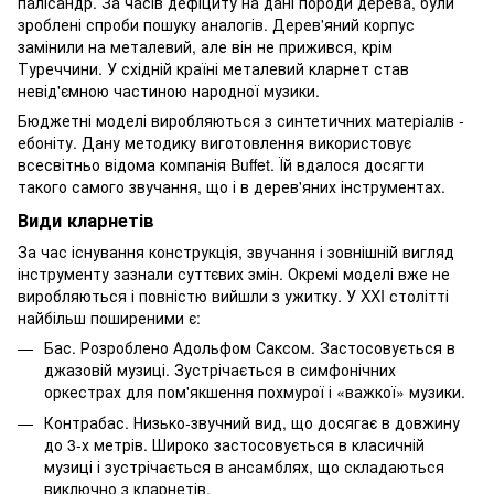
палісандр. За часів дефіциту на дані породи дерева, були
зроблені спроби пошуку аналогів. Дерев'яний корпус
замінили на металевий, але він не прижився, крім
Туреччини. У східній країні металевий кларнет став
невід'ємною частиною народної музики.
Бюджетні моделі виробляються з синтетичних матеріалів -
ебоніту. Дану методику виготовлення використовує
всесвітньо відома компанія Buffet. Їй вдалося досягти
такого самого звучання, що і в дерев'яних інструментах.
Види кларнетів
За час існування конструкція, звучання і зовнішній вигляд
інструменту зазнали суттєвих змін. Окремі моделі вже не
виробляються і повністю вийшли з ужитку. У XXI столітті
найбільш поширеними є:
Бас. Розроблено Адольфом Саксом. Застосовується в
джазовій музиці. Зустрічається в симфонічних
оркестрах для пом'якшення похмурої і «важкої» музики.
Контрабас. Низько-звучний вид, що досягає в довжину
до 3-х метрів. Широко застосовується в класичній
музиці і зустрічається в ансамблях, що складаються
виключно з кларнетів.