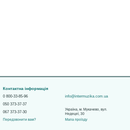
Контактна інформація
0 800-33-85-96
info@intermuzika.com.ua
050 373-37-37
Україна, м. Мукачево, вул.
067 373-37-30
Недецеї, 30
Мапа проїзду
Передзвонити вам?