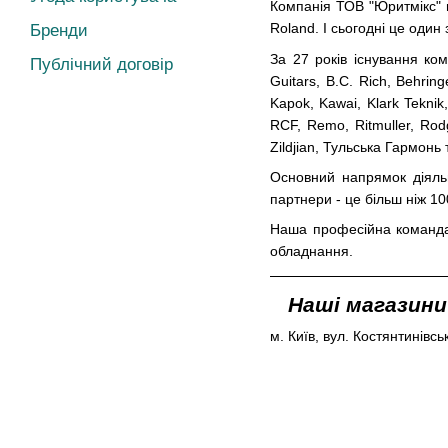
Компанія ТОВ "Юритмікс" 
Roland. І сьогодні це оди
Бренди
За 27 років існування ком
Публічний договір
Guitars, B.C. Rich, Behring
Kapok, Kawai, Klark Teknik
RCF, Remo, Ritmuller, Rodg
Zildjian, Тульська Гармонь
т
Основний напрямок діяльн
партнери - це більш ніж 10
Наша професійна команда 
обладнання.
Наші магазини
м. Київ, вул. Костянтинівсь