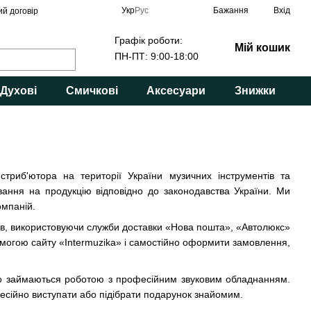
Укр
Рус
Бажання
Вхід
ий договір
Графік роботи:
Мій кошик
ПН-ПТ: 9:00-18:00
Духові
Смичкові
Аксесуари
Знижки
стриб'ютора на території України музичних інструментів та
вання на продукцію відповідно до законодавства України. Ми
омпаній.
арів, використовуючи служби доставки «Нова пошта», «Автолюкс»
помогою сайту «Intermuzika» і самостійно оформити замовлення,
або займаються роботою з професійним звуковим обладнанням.
фесійно виступати або підібрати подарунок знайомим.