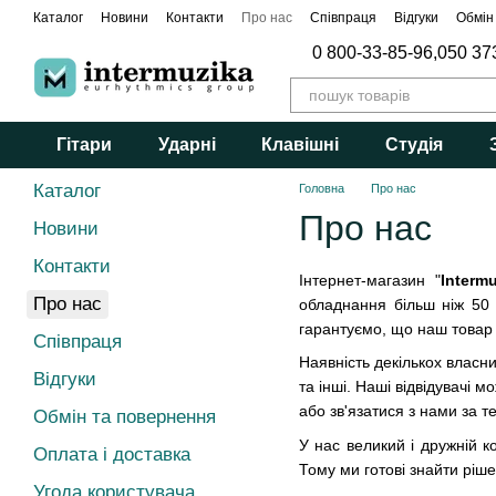
Перейти до основного контенту
Каталог
Новини
Контакти
Про нас
Співпраця
Відгуки
Обмін
0 800-33-85-96,
050 37
Гітари
Ударні
Клавішні
Студія
Каталог
Головна
Про нас
Про нас
Новини
Контакти
Інтернет-магазин "
Interm
Про нас
обладнання більш ніж 50 
гарантуємо, що наш товар 
Співпраця
Наявність декількох власн
Відгуки
та інші. Наші відвідувачі
або зв'язатися з нами за 
Обмін та повернення
У нас великий і дружній 
Оплата і доставка
Тому ми готові знайти ріш
Угода користувача