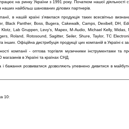
працює на ринку України з 1991 року. Початком нашої діяльності 
н з наших найбільш шанованих ділових партнерів.
панії, в нашій країні з'явилася продукція таких всесвітньо визна
er, Black Panther, Boss, Bugera, Cakewalk, Camps, Dexibell, DH, Edir
, Klotz, Lab Gruppen, Levy's, Mapex, M-Audio, Michael Kelly, Midas, 
ers, Roland, Rotosound, Sagitter, Seiler, Shure, Taylor, TC Electron
а інших. Офіційна дистрибуція продукції цих компаній в Україні є 
ості компанії - оптова торгівля музичними інструментами та пр
0 магазинів в Україні та країнах СНД.
і бажання розвиватися дозволяють упевнено дивитися в майбутнє
ка 10: