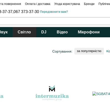
 та повернення
Оплата і доставка
Угода користувача
Бренди
Публічн
3-37-37,
067 373-37-30
Передзвонити вам?
Звук
Світло
DJ
Відео
Мікрофони
за популярністю
ві
Сортування: