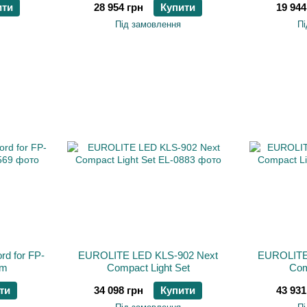
ити
28 954 грн
Купити
19 944
Під замовлення
Пі
d for FP-
EUROLITE LED KLS-902 Next
EUROLITE
0m
Compact Light Set
Com
ти
34 098 грн
Купити
43 931