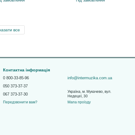
д замовлення
Під замовлення
казати все
Контактна інформація
0 800-33-85-96
info@intermuzika.com.ua
050 373-37-37
Україна, м. Мукачево, вул.
067 373-37-30
Недецеї, 30
Мапа проїзду
Передзвонити вам?