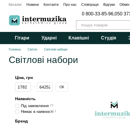
Перейти до основного контенту
Каталог
Новини
Контакти
Про нас
Співпраця
Відгуки
Обмін
0 800-33-85-96,
050 37
Гітари
Ударні
Клавішні
Студія
Головна
Світло
Світлові набори
Світлові набори
Ціна, грн
Від Ціна, грн
До Ціна, грн
ОК
Наявність
Під замовлення
25
Немає в наявності
2
Бренд