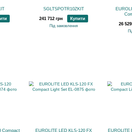
IT
SGLTSPOTR10ZKIT
EUROLI
Com
ити
241 712 грн
Купити
26 529
Під замовлення
Пі
 Compact
EUROLITE LED KLS-120 FX
EUROLITE 