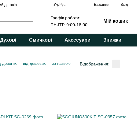
Укр
Рус
Бажання
Вхід
ий договір
Графік роботи:
Мій кошик
ПН-ПТ: 9:00-18:00
Духові
Смичкові
Аксесуари
Знижки
д дорогих
від дешевих
за назвою
Відображення: