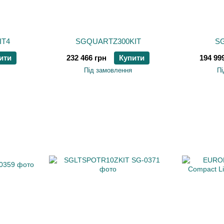
IT4
SGQUARTZ300KIT
SG
ити
232 466 грн
Купити
194 99
Під замовлення
Пі