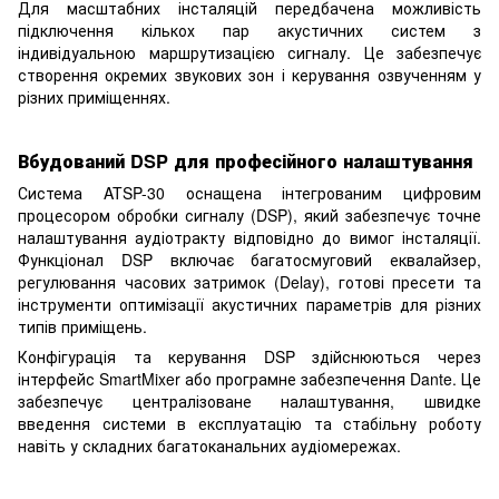
Для масштабних інсталяцій передбачена можливість
підключення кількох пар акустичних систем з
індивідуальною маршрутизацією сигналу. Це забезпечує
створення окремих звукових зон і керування озвученням у
різних приміщеннях.
Вбудований DSP для професійного налаштування
Система ATSP-30 оснащена інтегрованим цифровим
процесором обробки сигналу (DSP), який забезпечує точне
налаштування аудіотракту відповідно до вимог інсталяції.
Функціонал DSP включає багатосмуговий еквалайзер,
регулювання часових затримок (Delay), готові пресети та
інструменти оптимізації акустичних параметрів для різних
типів приміщень.
Конфігурація та керування DSP здійснюються через
інтерфейс SmartMixer або програмне забезпечення Dante. Це
забезпечує централізоване налаштування, швидке
введення системи в експлуатацію та стабільну роботу
навіть у складних багатоканальних аудіомережах.