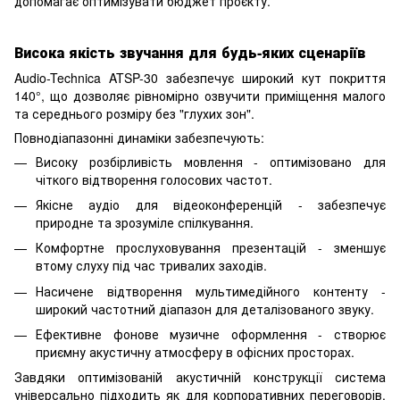
допомагає оптимізувати бюджет проєкту.
Висока якість звучання для будь-яких сценаріїв
Audio-Technica ATSP-30 забезпечує широкий кут покриття
140°, що дозволяє рівномірно озвучити приміщення малого
та середнього розміру без "глухих зон".
Повнодіапазонні динаміки забезпечують:
Високу розбірливість мовлення - оптимізовано для
чіткого відтворення голосових частот.
Якісне аудіо для відеоконференцій - забезпечує
природне та зрозуміле спілкування.
Комфортне прослуховування презентацій - зменшує
втому слуху під час тривалих заходів.
Насичене відтворення мультимедійного контенту -
широкий частотний діапазон для деталізованого звуку.
Ефективне фонове музичне оформлення - створює
приємну акустичну атмосферу в офісних просторах.
Завдяки оптимізованій акустичній конструкції система
універсально підходить як для корпоративних переговорів,