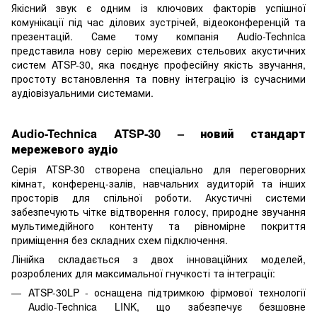
Якісний звук є одним із ключових факторів успішної
комунікації під час ділових зустрічей, відеоконференцій та
презентацій. Саме тому компанія Audio-Technica
представила нову серію мережевих стельових акустичних
систем ATSP-30, яка поєднує професійну якість звучання,
простоту встановлення та повну інтеграцію із сучасними
аудіовізуальними системами.
Audio-Technica ATSP-30 – новий стандарт
мережевого аудіо
Серія ATSP-30 створена спеціально для переговорних
кімнат, конференц-залів, навчальних аудиторій та інших
просторів для спільної роботи. Акустичні системи
забезпечують чітке відтворення голосу, природне звучання
мультимедійного контенту та рівномірне покриття
приміщення без складних схем підключення.
Лінійка складається з двох інноваційних моделей,
розроблених для максимальної гнучкості та інтеграції:
ATSP-30LP - оснащена підтримкою фірмової технології
Audio-Technica LINK, що забезпечує безшовне