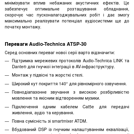
мінімізувати вплив небажаних акустичних ефектів. Це
забезпечує оптимальне розташування обладнання,
скорочує час пусконалагоджувальних робіт і дає змогу
максимально реалізувати потенціал аудіосистеми ще до
початку монтажу.
Переваги Audio-Technica ATSP-30
Серед основних переваг нової серії варто відзначити:
Підтримка мережевих протоколів Audio-Technica LINK та
Dante® для гнучкої інтеграції в AV-інфраструктуру.
Монтаж у підвісні та жорсткі стелі.
Широкий кут покриття 140° для рівномірного озвучення.
Повнодіапазонне звучання з високою розбірливістю
мовлення та якісним відтворенням музики.
Підключення одним кабелем Cat5e для передачі
живлення, аудіо та керування.
Повна сумісність зі smartmixer ATDM.
Вбудований DSP із гнучким налаштуванням еквалізації,