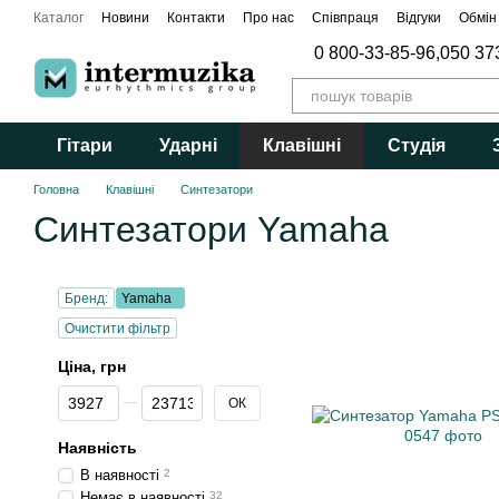
Перейти до основного контенту
Каталог
Новини
Контакти
Про нас
Співпраця
Відгуки
Обмін
0 800-33-85-96,
050 37
Гітари
Ударні
Клавішні
Студія
Головна
Клавішні
Синтезатори
Синтезатори Yamaha
Бренд:
Yamaha
Очистити фільтр
Ціна, грн
Від Ціна, грн
До Ціна, грн
ОК
Наявність
В наявності
2
Немає в наявності
32