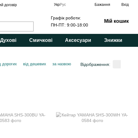
Укр
Рус
Бажання
Вхід
ий договір
Графік роботи:
Мій кошик
ПН-ПТ: 9:00-18:00
Духові
Смичкові
Аксесуари
Знижки
д дорогих
від дешевих
за назвою
Відображення: