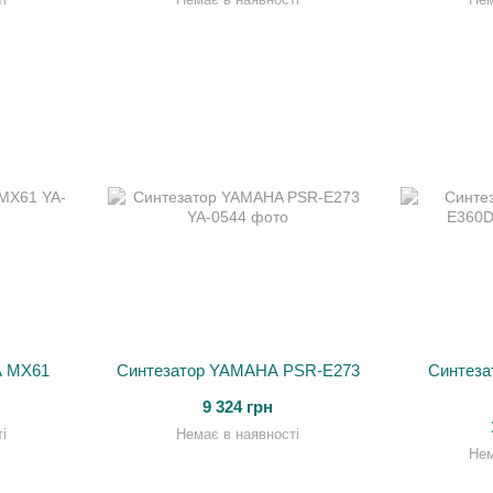
A MX61
Синтезатор YAMAHA PSR-E273
Синтеза
9 324 грн
і
Немає в наявності
Нем