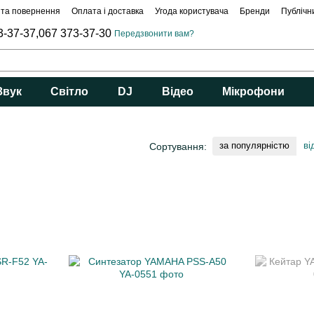
 та повернення
Оплата і доставка
Угода користувача
Бренди
Публічн
3-37-37,
067 373-37-30
Передзвонити вам?
Звук
Світло
DJ
Відео
Мікрофони
за популярністю
ві
Сортування: