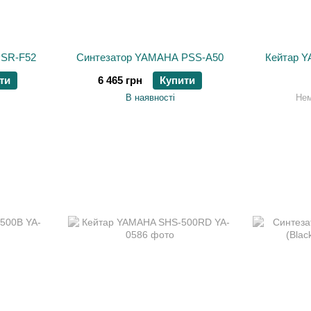
PSR-F52
Синтезатор YAMAHA PSS-A50
Кейтар 
ти
6 465 грн
Купити
В наявності
Нем