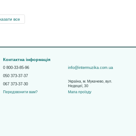
казати все
Контактна інформація
0 800-33-85-96
info@intermuzika.com.ua
050 373-37-37
Україна, м. Мукачево, вул.
067 373-37-30
Недецеї, 30
Мапа проїзду
Передзвонити вам?