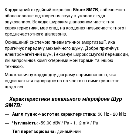
Кардіоїдний студійний мікрофон
Shure SM7B
, забезпечить
збалансоване відтворення звуку в умовах студії
звукозапису. Володіє широким діапазоном частотної
характеристики, має спад на кордонах низькочастотного і
среднечастотного діапазонів.
Оснащений системою пневматичної амортизації, яка
пригнічує передачу механічного шуму. Добре пригнічує
електромагнітний шум, і екранує широкосмугові перешкоди,
які випромінює комп'ютерними моніторами та іншою
технікою.
Має класичну кардіоїдну діаграму спрямованості, яка
відрізняється однорідністю по частоті і симетричністю
щодо осі.
Характеристики вокального мікрофона Шур
SM7B:
Амплітудно-частотна характеристика:
50 Hz - 20 kHz
Чутливість:
-59.00 dBV / Pa - 1.12 mV / Pa
Тип перетворювача:
динамічний