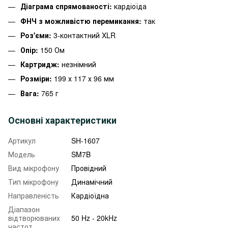
Діаграма спрямованості:
кардіоїда
ФНЧ з можливістю перемикання:
так
Роз'єми:
3-контактний XLR
Опір:
150 Ом
Картридж:
незнімний
Розміри:
199 х 117 х 96 мм
Вага:
765 г
Основні характеристики
Артикул
SH-1607
Модель
SM7B
Вид мікрофону
Провідний
Тип мікрофону
Динамічний
Направленість
Кардіоїдна
Діапазон
відтворюваних
50 Hz - 20kHz
частот