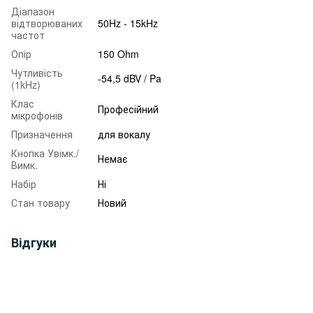
Діапазон
відтворюваних
50Hz - 15kHz
частот
Опір
150 Ohm
Чутливість
-54,5 dBV / Pa
(1kHz)
Клас
Професійний
мікрофонів
Призначення
для вокалу
Кнопка Увімк./
Немає
Вимк.
Набір
Ні
Стан товару
Новий
Відгуки