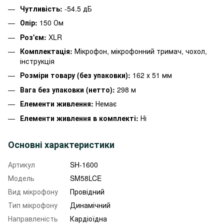
Чутливість:
-54.5 дБ
Опір:
150 Ом
Роз'єм:
XLR
Комплектація:
Мікрофон, мікрофонний тримач, чохол,
інструкція
Розміри товару (без упаковки):
162 х 51 мм
Вага без упаковки (нетто):
298 м
Елементи живлення:
Немає
Елементи живлення в комплекті:
Ні
Основні характеристики
Артикул
SH-1600
Модель
SM58LCE
Вид мікрофону
Провідний
Тип мікрофону
Динамічний
Направленість
Кардіоїдна