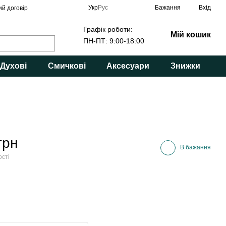
Укр
Рус
Бажання
Вхід
ий договір
Графік роботи:
Мій кошик
ПН-ПТ: 9:00-18:00
Духові
Смичкові
Аксесуари
Знижки
грн
В бажання
ості