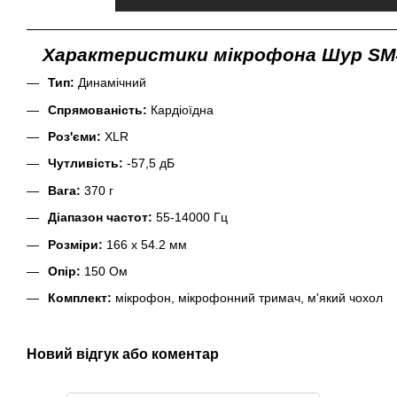
Характеристики мікрофона Шур SM
Тип:
Динамічний
Спрямованість:
К
ардіоїдна
Роз'єми:
XLR
Чутливість:
-57,5 дБ
Вага:
370 г
Діапазон частот:
55-14000 Гц
Розміри:
166 х 54.2 мм
Опір:
150 Ом
Комплект
:
мікрофон
,
мікрофонний
тримач
,
м'який
чохол
Новий відгук або коментар