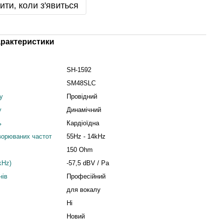
ити, коли з'явиться
арактеристики
SH-1592
SM48SLC
у
Провідний
у
Динамічний
ь
Кардіоїдна
творюваних частот
55Hz - 14kHz
150 Ohm
kHz)
-57,5 dBV / Pa
нів
Професійний
для вокалу
Ні
Новий