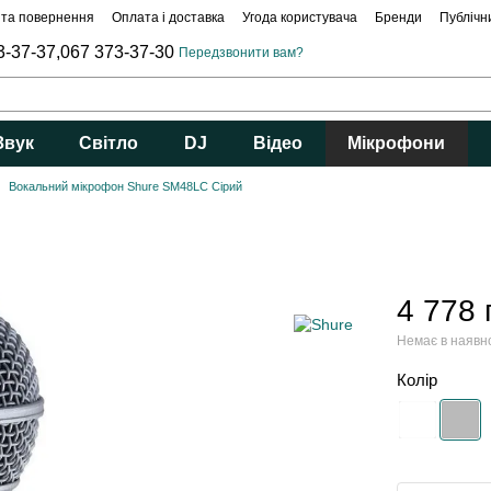
 та повернення
Оплата і доставка
Угода користувача
Бренди
Публічн
3-37-37,
067 373-37-30
Передзвонити вам?
Звук
Світло
DJ
Відео
Мікрофони
Вокальний мікрофон Shure SM48LC Сірий
4 778 
Немає в наявн
Колір