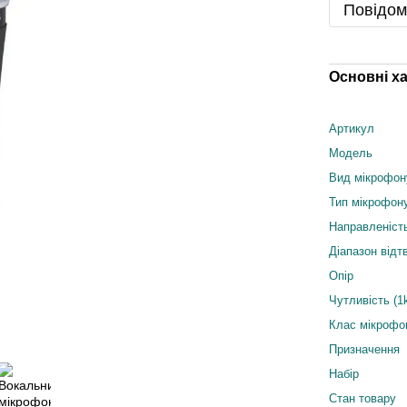
Повідом
Основні х
Артикул
Модель
Вид мікрофон
Тип мікрофон
Направленіст
Діапазон від
Опір
Чутливість (1
Клас мікрофо
Призначення
Набір
Стан товару