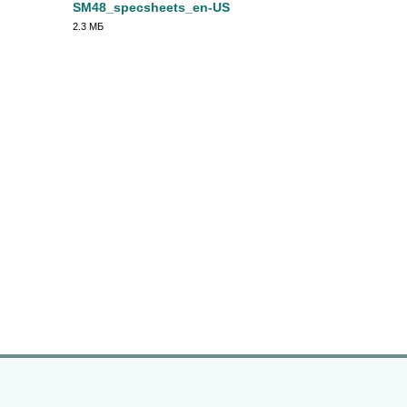
SM48_specsheets_en-US
2.3 МБ
PDF