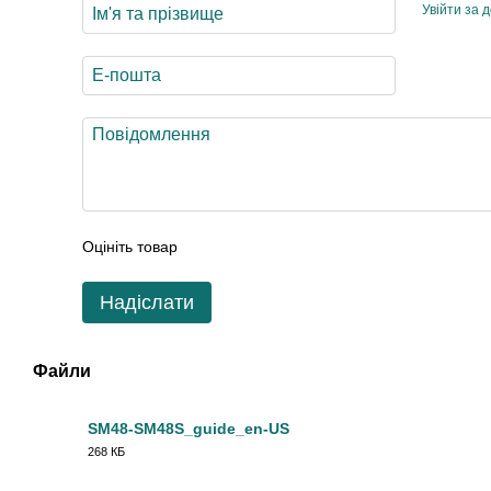
Увійти за 
Оцініть товар
Надіслати
Файли
SM48-SM48S_guide_en-US
268 КБ
PDF