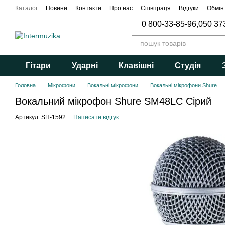
Перейти до основного контенту
Каталог
Новини
Контакти
Про нас
Співпраця
Відгуки
Обмін
0 800-33-85-96,
050 37
Гітари
Ударні
Клавішні
Студія
Головна
Мікрофони
Вокальні мікрофони
Вокальні мікрофони Shure
Вокальний мікрофон Shure SM48LC Сірий
Артикул: SH-1592
Написати відгук