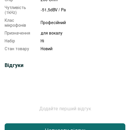
Чутливість
-51,5dBV / Pa
(1kHz)
Клас
Професійний
мікрофонів
Призначення
для вокалу
Набір
Ні
Стан товару
Новий
Відгуки
Додайте перший відгук