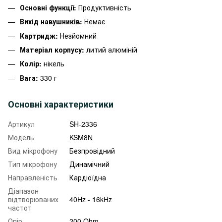
Основні функції:
Продуктивність
Вихід навушників:
Немає
Картридж:
Незйомний
Матеріал корпусу:
литий алюміній
Колір:
нікель
Вага:
330 г
Основні характеристики
Артикул
SH-2336
Модель
KSM8N
Вид мікрофону
Безпровідний
Тип мікрофону
Динамічний
Направленість
Кардіоїдна
Діапазон
відтворюваних
40Hz - 16kHz
частот
Опір
200 Ohm