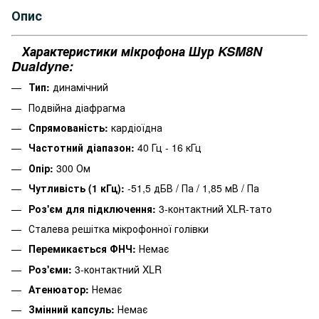
Опис
Характеристики мікрофона Шур KSM8N
Dualdyne:
Тип:
динамічний
П
одвійна діафрагма
Спрямованість:
кардіоїдна
Частотний діапазон:
40 Гц - 16 кГц
Опір:
300 Ом
Чутливість (1 кГц):
-51,5 дБВ / Па / 1,85 мВ / Па
Роз'єм для підключення:
3-контактний XLR-тато
Сталева решітка мікрофонної голівки
Перемикається ФНЧ:
Немає
Роз'єми:
3-контактний XLR
Атенюатор:
Немає
Змінний капсуль:
Немає