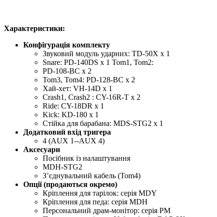
Характеристики:
Конфігурація комплекту
Звуковий модуль ударних: TD-50X x 1
Snare: PD-140DS x 1 Tom1, Tom2:
PD-108-BC x 2
Tom3, Tom4: PD-128-BC x 2
Хай-хет: VH-14D x 1
Crash1, Crash2 : CY-16R-T x 2
Ride: CY-18DR x 1
Kick: KD-180 x 1
Стійка для барабана: MDS-STG2 x 1
Додатковий вхід тригера
4 (AUX 1--AUX 4)
Аксесуари
Посібник із налаштування
MDH-STG2
З’єднувальний кабель (Tom4)
Опції (продаються окремо)
Кріплення для тарілок: серія MDY
Кріплення для педа: серія MDH
Персональний драм-монітор: серія PM