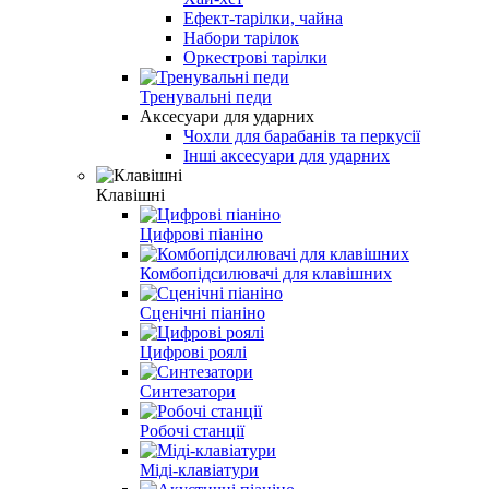
Ефект-тарілки, чайна
Набори тарілок
Оркестрові тарілки
Тренувальні педи
Аксесуари для ударних
Чохли для барабанів та перкусії
Інші аксесуари для ударних
Клавішні
Цифрові піаніно
Комбопідсилювачі для клавішних
Сценічні піаніно
Цифрові роялі
Синтезатори
Робочі станції
Міді-клавіатури