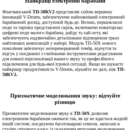
Найкращі електронні барабани
Флагманський
TD-50KV2
представляє собою вершину
інновацій V-Drums, забезпечуючи найповніший електронний
барабанний досвід, доступний будь-де. Великі, першокласні
педи та тарілки представлені скрізь, включаючи новаторські
цифрові педи малого барабана, райду та хай-хету, які
забезпечують надзвичайно деталізоване відтворення трьох
найтонших композицій у наборі. Модуль TD-50X нового
покоління забезпечує неперевершений тембр, відчуття та
відгук у поєднанні з глибокими інструментами редагування
для повної персоналізації вашого звуку та професійного
підключення для будь-якої ігрової ситуації. Якщо ви шукаєте
найкращу продуктивність V-Drums, шукайте не далі, ніж
TD-
50KV2.
Призматичне моделювання звуку: відчуйте
різницю
Призматичне моделювання звуку в
TD-50X
дозволяє
електронним барабанам оживати так, як це не вдається жодній
іншій системі, поєднуючи багатошарові семпли, записані в
студіях світового класу, із складними методами моделювання