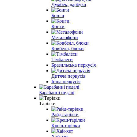
Думбек, дарбука
Бонги
Конги
Металофони
Ковбелл, блоки
Тімбалеси
Бразильська перкусія
Дитяча перкусія
Інша перкусія
Барабанні педалі
Тарілки
Райд-тарілки
Креш-тарілки
Хай-хет