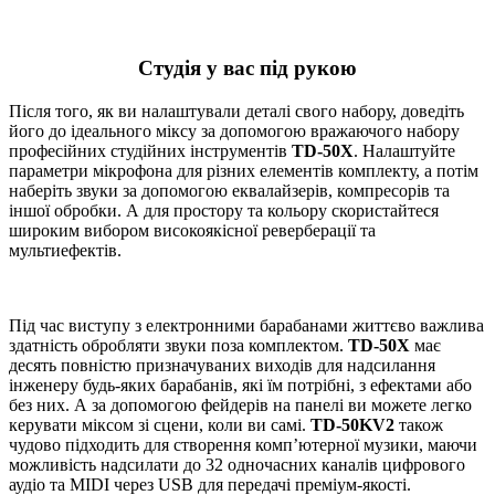
Студія у вас під рукою
Після того, як ви налаштували деталі свого набору, доведіть
його до ідеального міксу за допомогою вражаючого набору
професійних студійних інструментів
TD-50X
. Налаштуйте
параметри мікрофона для різних елементів комплекту, а потім
наберіть звуки за допомогою еквалайзерів, компресорів та
іншої обробки. А для простору та кольору скористайтеся
широким вибором високоякісної реверберації та
мультиефектів.
Під час виступу з електронними барабанами життєво важлива
здатність обробляти звуки поза комплектом.
TD-50X
має
десять повністю призначуваних виходів для надсилання
інженеру будь-яких барабанів, які їм потрібні, з ефектами або
без них. А за допомогою фейдерів на панелі ви можете легко
керувати міксом зі сцени, коли ви самі.
TD-50KV2
також
чудово підходить для створення комп’ютерної музики, маючи
можливість надсилати до 32 одночасних каналів цифрового
аудіо та MIDI через USB для передачі преміум-якості.