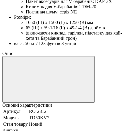
Пакет аксесуарів для V-барабанів: DAP-3X
Килимок для V-барабанів: TDM-20
Поглинач шуму: серія NE
Розміри:
1650 (Ш) х 1500 (Г) х 1250 (В) мм
65 (Ш) х 59-1/16 (Г) х 49-1/4 (В) дюймів
(включаючи кикпад, тарілки, підставку для хай-
хета та Барабанний трон)
вага: 56 кг / 123 фунтів 8 унцій
Опис
Основні характеристики
Артикул
RO-2812
Модель
TD50KV2
Стан товару
Новий
Відгуки