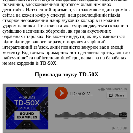
поведінки, вдосконаленими протягом більш ніж двох
десятиліть. Натхненний призмою, яка заломлює один промінь
світла на кожен колір у спектрі, наш революційний підхід
створює необмежений набір звукових кольорів із кожним
ударом палички. Початкова атака супроводжується складною
сумішшю насичених обертонів, як гра на акустичних
барабанах і тарілках. Ви можете відчути, як звук змінюється
відповідно до вашого виразу, створюючи чарівний
інтерактивний зв’язок, який повністю занурює вас в емоції
моменту. Від тонких примарних нот і детальної артикуляції до
найгучнішої та найінтенсивнішої гри, ваша гра на барабанах
не має кордонів із
TD-50X.
Приклади звуку TD-50X