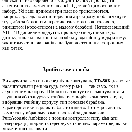
блискавичною обробкою в модулі
TD-50X
, щоб надати
автентичних акустичних нюансів і деталей цим основним
набору. Усі ваші прийоми гри плавно транслюються,
наприклад, ледь помітне торкання атракціону, щоб вимкнути
звук, або за бажанням перемикатися між грою головою,
римшотом і крос-стиком на малому барабані. Неперевершений
VH-14D доповнює відчуття, пропонуючи чутливість до
дотику, тональні варіації та роздільну здатність у відкритому/
закритому стані, які раніше не були доступні в електронних
хай-хетах.
Зробіть звук своїм
Виходячи за рамки попередніх налаштувань,
TD-50X
дозволяє
налаштовувати речі на будь-якому рівні — так само, як і з
акустичним набором. Швидко налаштуйте налаштування та
глушіння або зануртеся глибше та створіть комплект з нуля,
вибравши глибину корпусу, тип головки барабана,
характеристики тарілок та багато іншого. Потім розмістіть
комплект у обраному вами просторі за допомогою
PureAcoustic Ambience з повним контролем типу кімнати,
реверберації, ширини стереозвуку та інших параметрів, які ви
можете контролювати.