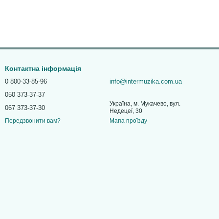
Контактна інформація
0 800-33-85-96
info@intermuzika.com.ua
050 373-37-37
Україна, м. Мукачево, вул.
067 373-37-30
Недецеї, 30
Мапа проїзду
Передзвонити вам?