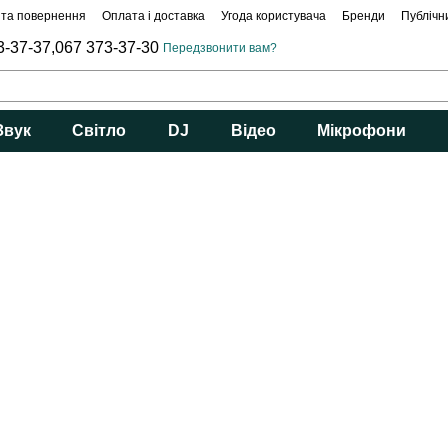
 та повернення
Оплата і доставка
Угода користувача
Бренди
Публічн
3-37-37,
067 373-37-30
Передзвонити вам?
Звук
Світло
DJ
Відео
Мікрофони