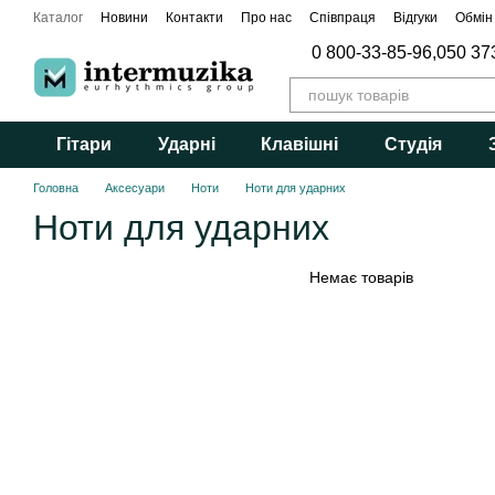
Перейти до основного контенту
Каталог
Новини
Контакти
Про нас
Співпраця
Відгуки
Обмін
0 800-33-85-96,
050 37
Гітари
Ударні
Клавішні
Студія
Головна
Аксесуари
Ноти
Ноти для ударних
Ноти для ударних
Немає товарів