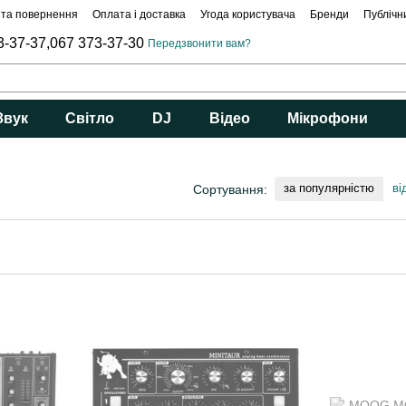
 та повернення
Оплата і доставка
Угода користувача
Бренди
Публічн
3-37-37,
067 373-37-30
Передзвонити вам?
Звук
Світло
DJ
Відео
Мікрофони
за популярністю
ві
Сортування: