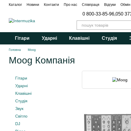
Перейти до основного контенту
Каталог
Новини
Контакти
Про нас
Співпраця
Відгуки
Обмін
0 800-33-85-96,
050 37
Гітари
Ударні
Клавішні
Студія
Головна
Moog
Moog Компанія
Гітари
Ударні
Клавішні
Студія
Звук
Світло
DJ