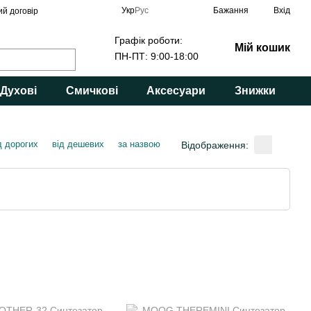
Укр
Рус
Бажання
Вхід
ий договір
Графік роботи:
Мій кошик
ПН-ПТ: 9:00-18:00
Духові
Смичкові
Аксесуари
Знижки
д дорогих
від дешевих
за назвою
Відображення: