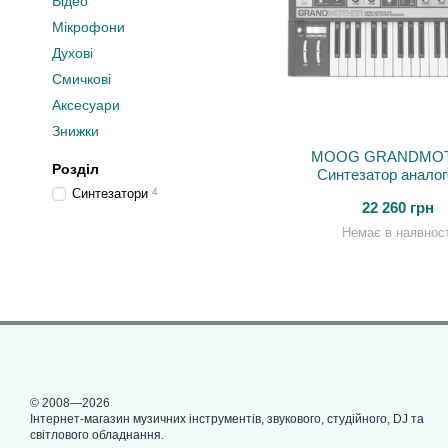
Відео
Мікрофони
Духові
Смичкові
Аксесуари
Знижки
MOOG GRANDMO
Розділ
Синтезатор анало
Синтезатори
4
22 260 грн
Немає в наявност
© 2008—2026
Інтернет-магазин музичних інструментів, звукового, студійного, DJ та
світлового обладнання.