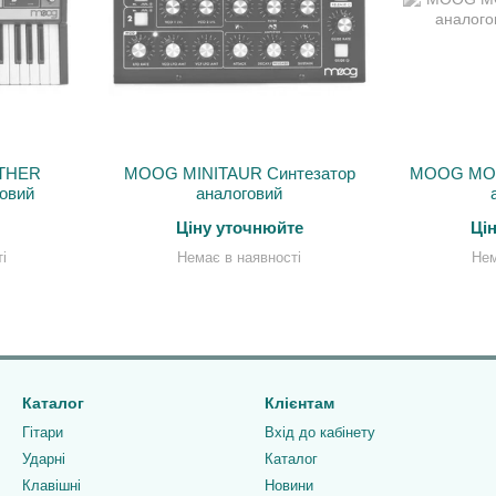
THER
MOOG MINITAUR Синтезатор
MOOG MOT
говий
аналоговий
Ціну уточнюйте
Ці
і
Немає в наявності
Нем
Каталог
Клієнтам
Гітари
Вхід до кабінету
Ударні
Каталог
Клавішні
Новини