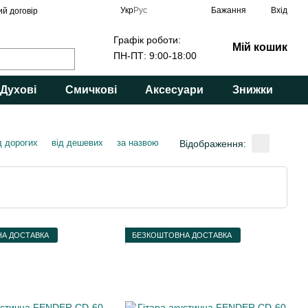
Укр
Рус
Бажання
Вхід
ий договір
Графік роботи:
Мій кошик
ПН-ПТ: 9:00-18:00
Духові
Смичкові
Аксесуари
Знижки
д дорогих
від дешевих
за назвою
Відображення:
А ДОСТАВКА
БЕЗКОШТОВНА ДОСТАВКА