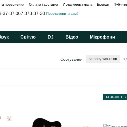
 та повернення
Оплата і доставка
Угода користувача
Бренди
Публічн
3-37-37,
067 373-37-30
Передзвонити вам?
Звук
Світло
DJ
Відео
Мікрофони
за популярністю
ві
Сортування:
БЕЗКОШТОВН