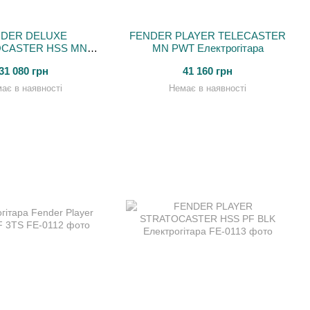
NDER DELUXE
FENDER PLAYER TELECASTER
OCASTER HSS MN
MN PWT Електрогітара
CCO SUNBURST
31 080 грн
41 160 грн
лектрогітара
ає в наявності
Немає в наявності