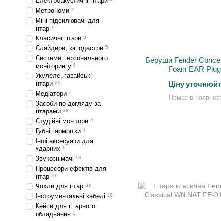
Електроакустичні гітари
Метрономи
2
Міні підсилювачі для
гітар
1
Класичні гітари
3
Слайдери, каподастри
5
Системи персонального
Беруши Fender Concer
моніторингу
6
Foam EAR Plug
Укулеле, гавайські
гітари
20
Ціну уточнюйт
Медіатори
2
Немає в наявност
Засоби по догляду за
гітарами
38
Студійні монітори
4
Губні гармошки
4
Інші аксесуари для
ударних
1
Звукознімачі
18
Процесори ефектів для
гітар
21
Чохли для гітар
35
Інструментальні кабелі
16
Кейси для гітарного
обладнання
1