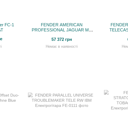
er FC-1
FENDER AMERICAN
FENDER
AT
PROFESSIONAL JAGUAR MN
TELECAS
SNG Електрогітара
NATURA
е
57 372 грн
і
Немає в наявності
Нем