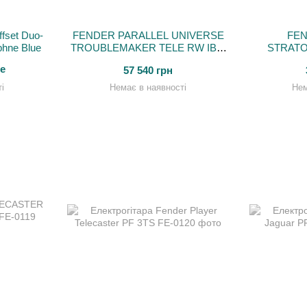
fset Duo-
FENDER PARALLEL UNIVERSE
FE
phne Blue
TROUBLEMAKER TELE RW IBM
STRAT
Електрогітара
TOBA
е
57 540 грн
Е
і
Немає в наявності
Нем