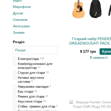
Відео
Мікрофони
Духові
Смичкові
Аксесуари
Знижки
Гітарний набір FENDE
Розділ
DREADNOUGHT PACK 
WN V2
9 177 грн
Купи
В наявності
Електрогітари
196
Комбопідсилювачі для
електрогітар
47
Струни для гітари
30
Активні акустичні
системи
5
Навушники накладні
4
Бас-гітари
39
Ремені для гітари
45
Акустичні гітари
53
Стійки, тримачі для гітар
5
4