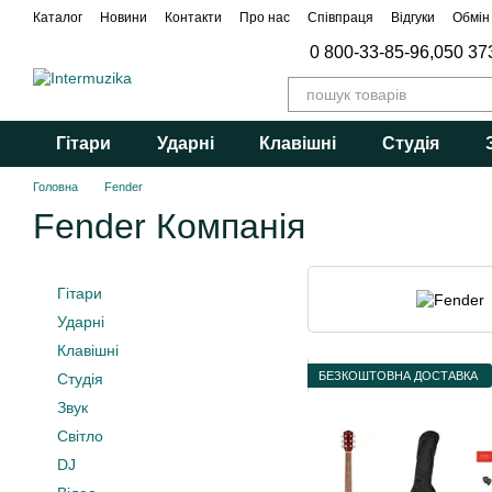
Перейти до основного контенту
Каталог
Новини
Контакти
Про нас
Співпраця
Відгуки
Обмін
0 800-33-85-96,
050 37
Гітари
Ударні
Клавішні
Студія
Головна
Fender
Fender Компанія
Гітари
Ударні
Клавішні
БЕЗКОШТОВНА ДОСТАВКА
Студія
Звук
Світло
DJ