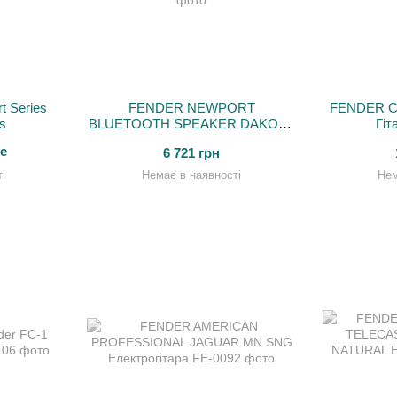
t Series
FENDER NEWPORT
FENDER C
s
BLUETOOTH SPEAKER DAKOTA
Гіт
RED Акустична система
е
6 721 грн
і
Немає в наявності
Нем