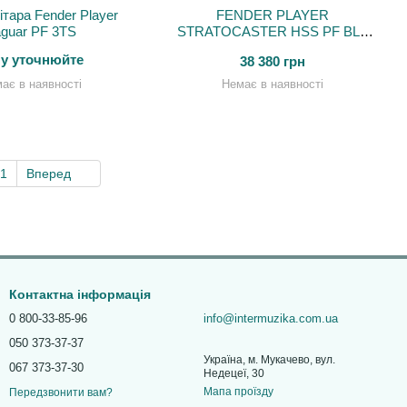
ітара Fender Player
FENDER PLAYER
guar PF 3TS
STRATOCASTER HSS PF BLK
Електрогітара
ну уточнюйте
38 380 грн
ає в наявності
Немає в наявності
1
Вперед
Контактна інформація
0 800-33-85-96
info@intermuzika.com.ua
050 373-37-37
Україна, м. Мукачево, вул.
067 373-37-30
Недецеї, 30
Мапа проїзду
Передзвонити вам?