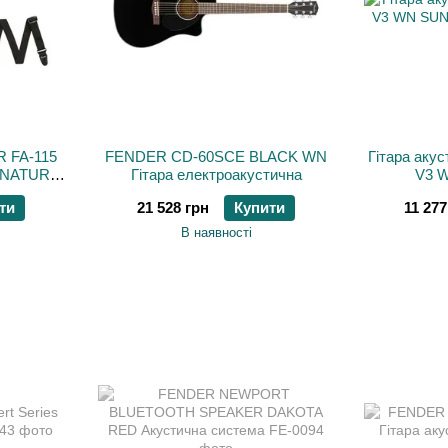
R FA-115
FENDER CD-60SCE BLACK WN
Гітара аку
NATURAL
Гітара електроакустична
V3 
ти
21 528 грн
Купити
11 277
В наявності