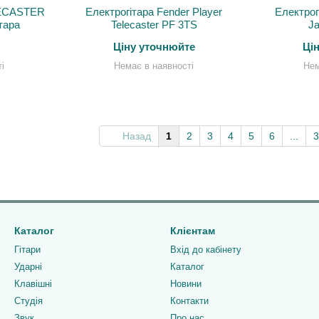
ECASTER
Електрогітара Fender Player
Електрог
тара
Telecaster PF 3TS
Ja
Ціну уточнюйте
Ці
і
Немає в наявності
Нем
Назад
1
2
3
4
5
6
...
3
Каталог
Клієнтам
Гітари
Вхід до кабінету
Ударні
Каталог
Клавішні
Новини
Студія
Контакти
Звук
Про нас