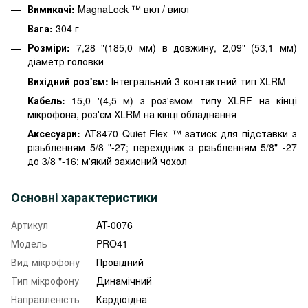
Вимикачі:
MagnaLock ™ вкл / викл
Вага:
304 г
Розміри:
7,28 "(185,0 мм) в довжину, 2,09" (53,1 мм)
діаметр головки
Вихідний роз'єм:
Інтегральний 3-контактний тип XLRM
Кабель:
15,0 '(4,5 м) з роз'ємом типу XLRF на кінці
мікрофона, роз'єм XLRM на кінці обладнання
Аксесуари:
AT8470 Quiet-Flex ™ затиск для підставки з
різьбленням 5/8 "-27; перехідник з різьбленням 5/8" -27
до 3/8 "-16; м'який захисний чохол
Основні характеристики
Артикул
AT-0076
Модель
PRO41
Вид мікрофону
Провідний
Тип мікрофону
Динамічний
Направленість
Кардіоїдна