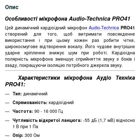
Опис
Особливості мікрофона Audio-Technica PRO41
Цей динамічний кардіоїдний мікрофон
Audio-Technica
PRO41
створений для того, щоб витримати повсякденне
використання і при цьому кожен раз робити чітке,
широкосмугове відтворення вокалу.
Його чудове внутрішнє
ударне кріплення знижує шум при роботі.
Кардіоїдна
полярність мікрофона зменшує сприйняття звуку з боків і
ззаду, покращуючи ізоляцію потрібного джерела звуку.
Характеристики мікрофона Аудіо Техніка
PRO41:
Тип:
динамічний
Спрямованість:
кардіоїдний
Частота:
90 - 16 000 Гц
Чутливість відкритої ланцюга:
-55 дБ (1,7 мВ) відносно
1 В при 1 Па
Опір:
300 Ом