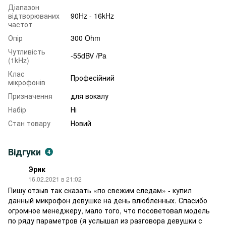
Діапазон
відтворюваних
90Hz - 16kHz
частот
Опір
300 Ohm
Чутливість
-55dBV /Pa
(1kHz)
Клас
Професійний
мікрофонів
Призначення
для вокалу
Набір
Ні
Стан товару
Новий
Відгуки
4
Эрик
16.02.2021 в 21:02
Пишу отзыв так сказать «по свежим следам» - купил
данный микрофон девушке на день влюбленных. Спасибо
огромное менеджеру, мало того, что посоветовал модель
по ряду параметров (я услышал из разговора девушки с