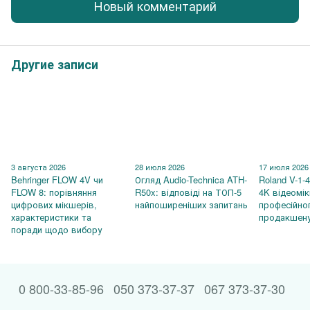
Новый комментарий
Другие записи
3 августа 2026
28 июля 2026
17 июля 2026
Behringer FLOW 4V чи
Огляд Audio-Technica ATH-
Roland V-1-
FLOW 8: порівняння
R50x: відповіді на ТОП-5
4K відеомі
цифрових мікшерів,
найпоширеніших запитань
професійно
характеристики та
продакшен
поради щодо вибору
0 800-33-85-96
050 373-37-37
067 373-37-30