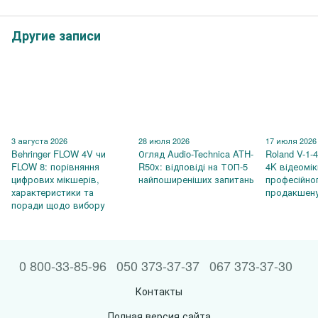
Другие записи
3 августа 2026
28 июля 2026
17 июля 2026
Behringer FLOW 4V чи
Огляд Audio-Technica ATH-
Roland V-1-
FLOW 8: порівняння
R50x: відповіді на ТОП-5
4K відеомі
цифрових мікшерів,
найпоширеніших запитань
професійно
характеристики та
продакшен
поради щодо вибору
0 800-33-85-96
050 373-37-37
067 373-37-30
Контакты
Полная версия сайта