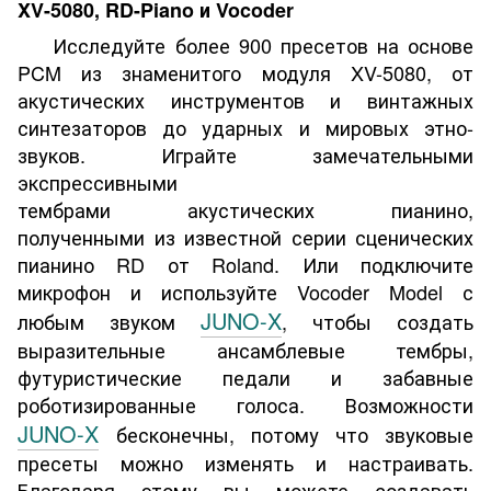
XV-5080, RD-Piano и Vocoder
Исследуйте более 900 пресетов на основе
PCM из знаменитого модуля XV-5080, от
акустических инструментов и винтажных
синтезаторов до ударных и мировых этно-
звуков. Играйте замечательными
экспрессивными
тембрами акустических пианино,
полученными из известной серии сценических
пианино RD от Roland. Или подключите
микрофон и используйте Vocoder Model с
JUNO-X
любым звуком
, чтобы создать
выразительные ансамблевые тембры,
футуристические педали и забавные
роботизированные голоса. Возможности
JUNO-X
бесконечны, потому что звуковые
пресеты можно изменять и настраивать.
Благодаря этому вы можете создавать