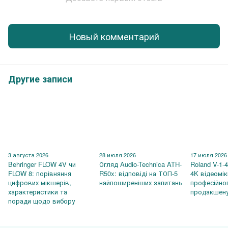
Новый комментарий
Другие записи
3 августа 2026
28 июля 2026
17 июля 2026
Behringer FLOW 4V чи
Огляд Audio-Technica ATH-
Roland V-1-
FLOW 8: порівняння
R50x: відповіді на ТОП-5
4K відеомі
цифрових мікшерів,
найпоширеніших запитань
професійно
характеристики та
продакшен
поради щодо вибору