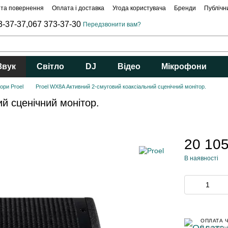
 та повернення
Оплата і доставка
Угода користувача
Бренди
Публічн
3-37-37,
067 373-37-30
Передзвонити вам?
Звук
Світло
DJ
Відео
Мікрофони
ори Proel
Proel WX8A Активний 2-смуговий коаксіальний сценічний монітор.
й сценічний монітор.
20 105
В наявності
ОПЛАТА 
5 платеж