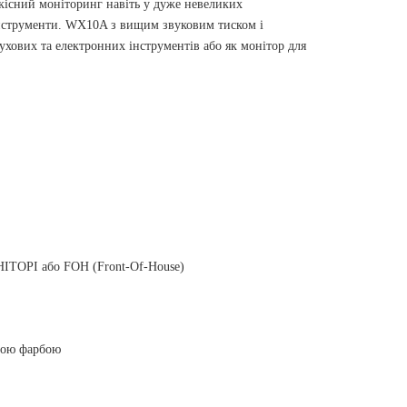
існий моніторинг навіть у дуже невеликих
інструменти.
WX10A з вищим звуковим тиском і
духових та електронних інструментів або як монітор для
НІТОРІ або FOH (Front-Of-House)
овою фарбою