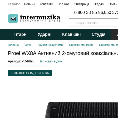
Перейти до основного контенту
Каталог
Новини
Контакти
Про нас
Співпраця
Відгуки
Обмін
0 800-33-85-96,
050 37
Гітари
Ударні
Клавішні
Студія
Головна
Звук
Акустичні системи
Сценічні монітори
Сценічні моніт
Proel WX8A Активний 2-смуговий коаксіальни
Артикул: PR-6893
Написати відгук
БЕЗКОШТОВНА ДОСТАВКА