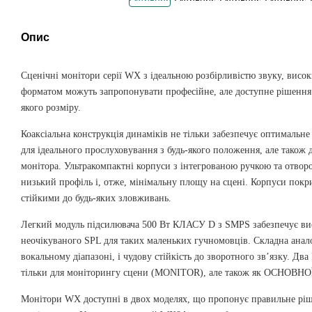
Опис
Сценічні монітори серії WX з ідеальною розбірливістю звуку, висо
форматом можуть запропонувати професійне, але доступне рішення 
якого розміру.
Коаксіальна конструкція динаміків не тільки забезпечує оптимальн
для ідеального прослуховування з будь-якого положення, але також 
монітора.
Ультракомпактні корпуси з інтегрованою ручкою та отвор
низький профіль і, отже, мінімальну площу на сцені.
Корпуси покри
стійкими до будь-яких зловживань.
Легкий модуль підсилювача 500 Вт КЛАСУ D з SMPS забезпечує вис
неочікуваного SPL для таких маленьких гучномовців.
Складна анало
вокальному діапазоні, і чудову стійкість до зворотного зв’язку.
Два 
тільки для моніторингу сцени (MONITOR), але також як ОСНОВН
Монітори WX доступні в двох моделях, що пропонує правильне ріш