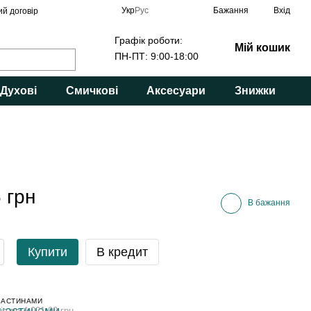
Укр
Рус
Бажання
Вхід
ий договір
Графік роботи:
Мій кошик
ПН-ПТ: 9:00-18:00
Духові
Смичкові
Аксесуари
Знижки
 грн
В бажання
Купити
В кредит
ЧАСТИНАМИ
ів по 4 021.00 грн