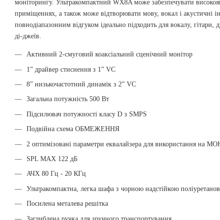
моніторингу.
Ультракомпактний WX8A може забезпечувати високояк
приміщеннях, а також може відтворювати мову, вокал і акустичні 
повнодіапазонним відгуком ідеально підходить для вокалу, гітари, 
ді-джеїв.
Активний 2-смуговий коаксіальний сценічний монітор
1” драйвер стиснення з 1” VC
8” низькочастотний динамік з 2” VC
Загальна потужність 500 Вт
Підсилювач потужності класу D з SMPS
Подвійна схема ОБМЕЖЕННЯ
2 оптимізовані параметри еквалайзера для використання на МО
SPL MAX 122 дБ
АЧХ 80 Гц - 20 КГц
Ультракомпактна, легка шафа з чорною надстійкою поліуретан
Посилена металева решітка
Заглиблена ручка для зручного транспортування