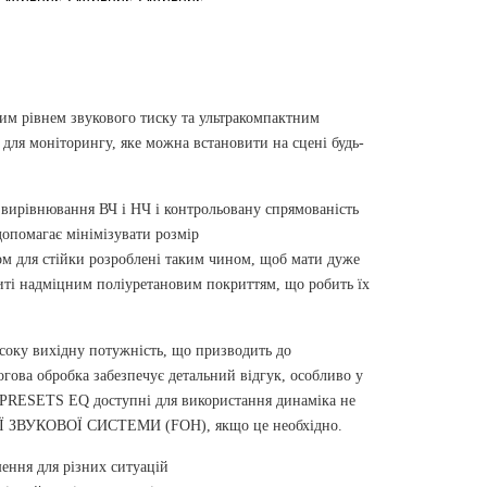
ким рівнем звукового тиску та ультракомпактним
для моніторингу, яке можна встановити на сцені будь-
е вирівнювання ВЧ і НЧ і контрольовану спрямованість
допомагає мінімізувати розмір
ом для стійки розроблені таким чином, щоб мати дуже
ті надміцним поліуретановим покриттям, що робить їх
оку вихідну потужність, що призводить до
гова обробка забезпечує детальний відгук, особливо у
PRESETS EQ доступні для використання динаміка не
ОЇ ЗВУКОВОЇ СИСТЕМИ (FOH), якщо це необхідно.
ення для різних ситуацій