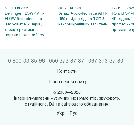
3 серпня 2026
28 липня 2026
17 липня 202
Behringer FLOW 4V чи
Огляд Audio-Technica ATH-
Roland V-1-
FLOW 8: порівняння
R50x: відповіді на ТОП-5
4K відеомі
цифрових мікшерів,
найпоширеніших запитань
професійно
характеристики та
продакшен
поради щодо вибору
0 800-33-85-96
050 373-37-37
067 373-37-30
Контакти
Повна версія сайту
© 2008—2026
Інтернет-магазин музичних інструментів, звукового,
студійного, DJ та світлового обладнання.
Укр
Рус