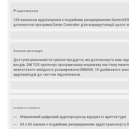
IP-аудіомережа
128-канальна аудіомережа з подвійним резервуванням Dante/AES6
допомогою програми Dante Controller для маршрутизації цього зв
Основні аксесуари
Доступні різноманітні сумісні продукти, які допоможуть вам пі
входів. DM TCE пропонує програмовану мережеву настінну пане
аналогового вихідного розширювача DM8008, 19-дюймового шасі
аудіовиходів до систем підсилювача.
Особливості продукту
Мережевий цифровий аудіопроцесор відкритої архітектури
64 x 64 канали з подвійним резервуванням аудіотранспорту 