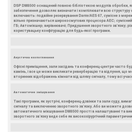
DSP DM8500 оснащений повною бібліотекою модулів обробки, як
забезпечення дозволяє визначати і компілювати всю структуру с
включають: подвійне резервування Dante/AES 67, сумісне з мер
вільно призначаються широкосмугових процесора AEC; сумісний з 
ГБ; Автомікшер; вирівнювачі; Придушення зворотного зв'язку; р
користувацьку конфігурацію для будь-якої програми.
Акустична ехопоглинання
Офісні приміщення, зали засідань та конференц-центри часто буд
камінь, і все це може викликати реверберацію та відлуння, щ
вторинних відображень кімнати від шляху сигналу, тому всі уча
Автоматичне змішування
Такі програми, як зустрічі, конференц-дзвінки та зали суду, ви
сигналу та виключенню зворотного зв’язку. Або ви можете дозв
автоматичного мікшування DM8500 прості в налаштуванні та вико
зворотного зв’язку веде себе як високохірургічний параметричн