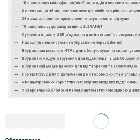
10 аналогових мікрофонних/лінійних входів з високим запасо
6 електронно збалансованих виходів лінійного рівня з низьк
24 канали з вільним призначенням акустичного відлуння
16-канальна аудіовихідна шина ULTRANET
Сумісне з класом USB-з'єднання для інтеграції з програмам
Налаштування системи та управління через Ethernet
Вбудований механізм HTML для обслуговування користуваль
Вбудовані модулі керування для підсилювачів Lab Gruppen D с
Вбудований медіа-движок для відтворення та запису аудіо
Роз'єм RS232 для підключення до сторонніх систем управлі
6 конфігурованих користувачем вхідних вихідних підключень 
Універсальний блок живлення з автоматичною зміною діапа