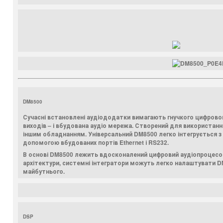
DM8500
Сучасні встановлені аудіододатки вимагають гнучкого цифровог
виходів – і вбудована аудіо мережа. Створений для використанн
іншим обладнанням. Універсальний DM8500 легко інтегрується
допомогою вбудованих портів Ethernet і RS232.
В основі DM8500 лежить вдосконалений цифровий аудіопроцесор,
архітектури, системні інтегратори можуть легко налаштувати D
майбутнього.
DSP